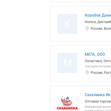
Коробов Дани
К
Horeca, Дистри
Россия, Вол
МЕГА, ООО
М
Логистика, Опт
торговля оптова
Россия, Рос
Сахалинка Ик
Оптовая торгов
Фирменный магази
также товары из Я