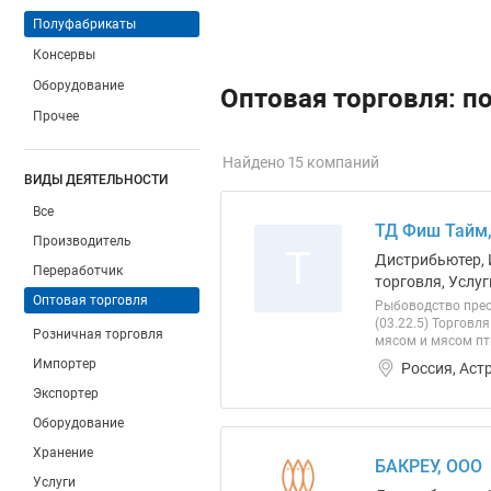
Полуфабрикаты
Консервы
Оборудование
Оптовая торговля: п
Прочее
Найдено 15 компаний
ВИДЫ ДЕЯТЕЛЬНОСТИ
Все
ТД Фиш Тайм
Производитель
Т
Дистрибьютер, 
Переработчик
торговля, Услуг
Оптовая торговля
Рыбоводство прес
(03.22.5) Торговл
Розничная торговля
мясом и мясом пти
Импортер
Россия, Аст
Экспортер
Оборудование
Хранение
БАКРЕУ, ООО
Услуги