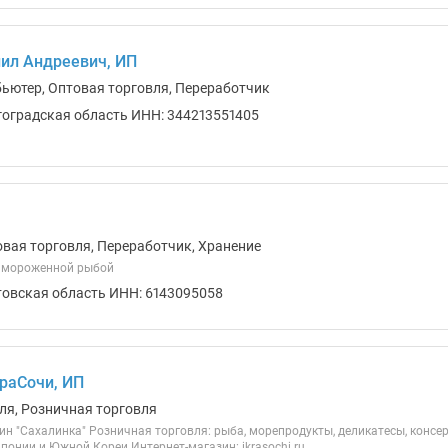
ил Андреевич, ИП
бьютер, Оптовая торговля, Переработчик
гоградская область ИНН: 344213551405
овая торговля, Переработчик, Хранение
я мороженной рыбой
товская область ИНН: 6143095058
раСочи, ИП
ля, Розничная торговля
н "Сахалинка" Розничная торговля: рыба, морепродукты, деликатесы, консер
понии и Южной Кореи Интернет-магазин: ikrasochi.ru