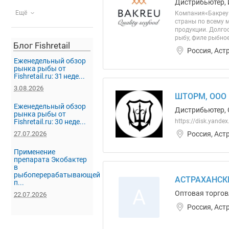
Дистрибьютер, 
Ещё
Компания«Бакреу»
страны по всему 
продукции. Долго
рыбу, филе рыбно
Блог Fishretail
Россия, Аст
Еженедельный обзор
рынка рыбы от
Fishretail.ru: 31 неде...
3.08.2026
ШТОРМ, ООО
Еженедельный обзор
Дистрибьютер, 
рынка рыбы от
Fishretail.ru: 30 неде...
https://disk.yand
Россия, Аст
27.07.2026
Применение
препарата Экобактер
в
рыбоперерабатывающей
АСТРАХАНСК
п...
А
Оптовая торгов
22.07.2026
Россия, Аст