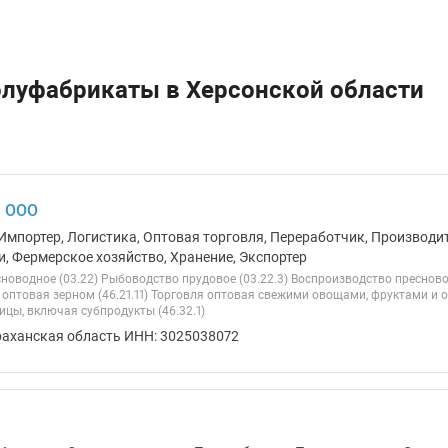
олуфабрикаты в Херсонской области
, ООО
Импортер, Логистика, Оптовая торговля, Переработчик, Производит
и, Фермерское хозяйство, Хранение, Экспортер
новодное (03.22) Рыбоводство прудовое (03.22.3) Воспроизводство преснов
я оптовая зерном (46.21.11) Торговля оптовая свежими овощами, фруктами и о
цы, включая субпродукты (46.32.1)
раханская область ИНН: 3025038072