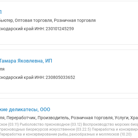
П
бьютер, Оптовая торговля, Розничная торговля
снодарский край ИНН: 230101245259
Тамара Яковлевна, ИП
ля
снодарский край ИНН: 230805033652
кие деликатесы, ООО
ля, Переработчик, Производитель, Розничная торговля, Услуги, Хра
ое (03.11) Рыболовство пресноводное (03.12) Воспроизводство морских биор
пресноводных биоресурсов искусственное (03.22.5) Переработка и консерви
 Переработка и консервирование рыбы, ракообразных и моллюсков (10.20)