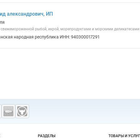
ид александрович, ИП
ля
 свежемороженной рыбой, икрой, морепродуктами и морскими деликатесами
анская народная республика ИНН: 940300017291
о сайту
Е
РАЗДЕЛЫ
ТОВАРЫ И УСЛУ