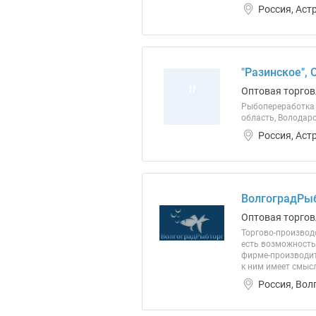
Россия, Аст
"Разинское",
"
Оптовая торгов
Рыбопереработка и
область, Володарс
Россия, Аст
ВолгоградРыб
Оптовая торгов
Торгово-производ
есть возможность
фирме-производит
к ним имеет смысл
Россия, Вол