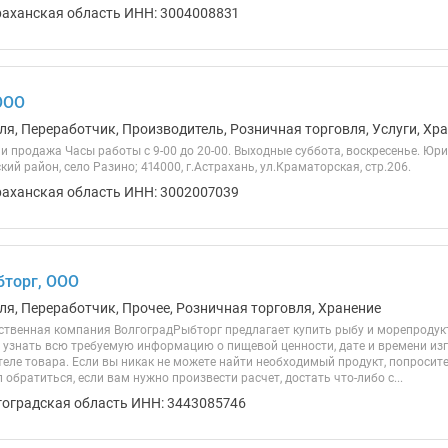
раханская область ИНН: 3004008831
 ООО
ля, Переработчик, Производитель, Розничная торговля, Услуги, Хр
 продажа Часы работы с 9-00 до 20-00. Выходные суббота, воскресенье. Юри
кий район, село Разино; 414000, г.Астрахань, ул.Краматорская, стр.206.
раханская область ИНН: 3002007039
торг, ООО
ля, Переработчик, Прочее, Розничная торговля, Хранение
ственная компания ВолгоградРыбторг предлагает купить рыбу и морепродукт
 узнать всю требуемую информацию о пищевой ценности, дате и времени изг
еле товара. Если вы никак не можете найти необходимый продукт, попросит
 обратиться, если вам нужно произвести расчет, достать что-либо с...
гоградская область ИНН: 3443085746