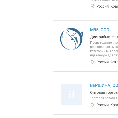
Россия, Кра
М95, ООО
Дистрибьютер, 
Производство и р
разнообразным ас
категории мы пред
идеальную для тех
Россия, Аст
ВЕРШИНА, О
В
Оптовая торгов
Торговля оптовая
Россия, Кра