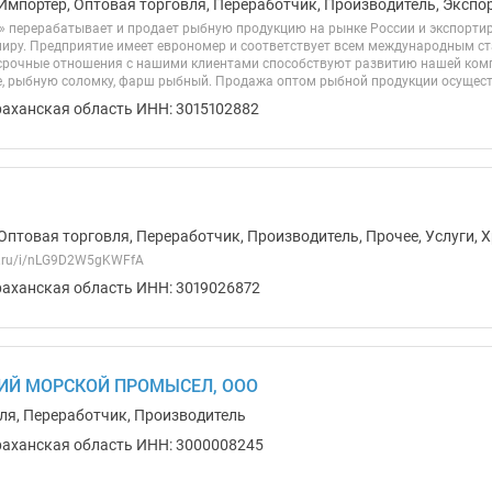
Импортер, Оптовая торговля, Переработчик, Производитель, Экспо
 перерабатывает и продает рыбную продукцию на рынке России и экспортируе
миру. Предприятие имеет еврономер и соответствует всем международным с
срочные отношения с нашими клиентами способствуют развитию нашей ко
е, рыбную соломку, фарш рыбный. Продажа оптом рыбной продукции осуществ
раханская область ИНН: 3015102882
Оптовая торговля, Переработчик, Производитель, Прочее, Услуги, 
ex.ru/i/nLG9D2W5gKWFfA
раханская область ИНН: 3019026872
ИЙ МОРСКОЙ ПРОМЫСЕЛ, ООО
ля, Переработчик, Производитель
раханская область ИНН: 3000008245