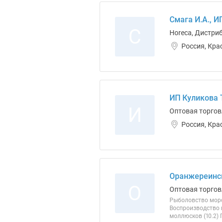
Смага И.А., И
С
Horeca, Дистри
Россия, Кра
ИП Куликова 
И
Оптовая торгов
Россия, Кра
Оранжереинс
О
Оптовая торгов
Рыболовство морск
Воспроизводство 
моллюсков (10.2)