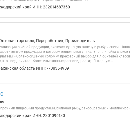
снодарский край ИНН: 232014687350
Оптовая торговля, Переработчик, Производитель
еализация рыбной продукции, включая сушеную-вяленую рыбу и снеки. Наш
сортиментом продукции, в котором выделяется уникальная линейка снеков и
лагаем: - Солено-сушеную соломку, прекрасный выбор для любителей классиче
, кто предпочитает более изысканные разновидности; - Янтарную...
раханская область ИНН: 7708354909
ОО
ля
 прочими пищевыми продуктами, включая рыбу, ракообразных и моллюсков (
снодарский край ИНН: 2301096130