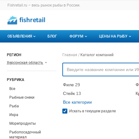
Раздел навигации по сайту fishretail.ru
Fishretail.ru – весь
рынок рыбы
в России.
Авторизация и меню пользователя
Навигация по разделам сайта fishretail.ru
ОБЪЯВЛЕНИЯ
БЛОГ
ФОРУМ
ЦЕНЫ НА РЫБУ
Объявления
Все темы
О мониторингах
Навигация по компа
РЕГИОН
Главная
Каталог компаний
Херсонская область
Горячее предложение
Избранные
Актуальные мони
Мои объявления
С моим участием
Динамика цен
РУБРИКА
Филе
29
Ф
Отзывы
Все
Стейк
13
К
Рыбные снеки
Все категории
Рыба
Искать в текущем разделе
Икра
Морепродукты
Рыбопосадочный
материал