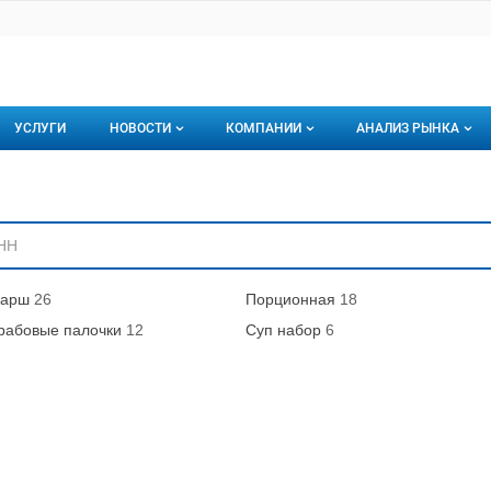
УСЛУГИ
НОВОСТИ
КОМПАНИИ
АНАЛИЗ РЫНКА
Новости рыбного рынка
Каталог компаний
ниям
торинги
О каталоге компаний
Подписаться на 
Премиум размещение
арш
26
Порционная
18
рабовые палочки
12
Суп набор
6