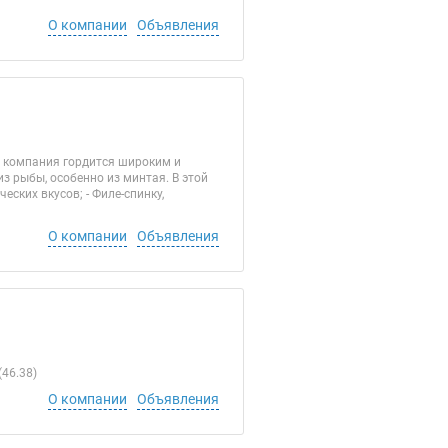
О компании
Объявления
а компания гордится широким и
з рыбы, особенно из минтая. В этой
ских вкусов; - Филе-спинку,
О компании
Объявления
46.38)
О компании
Объявления