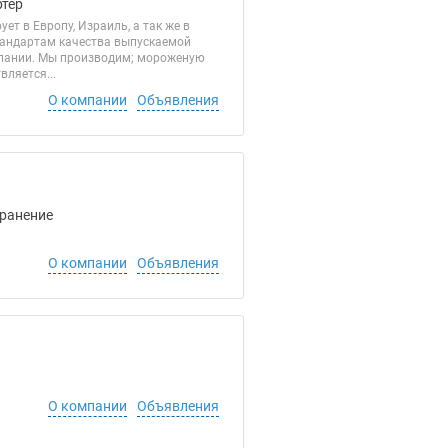
ртер
т в Европу, Израиль, а так же в
тандартам качества выпускаемой
мпании. Мы производим; мороженую
ляется...
О компании
Объявления
Хранение
О компании
Объявления
О компании
Объявления