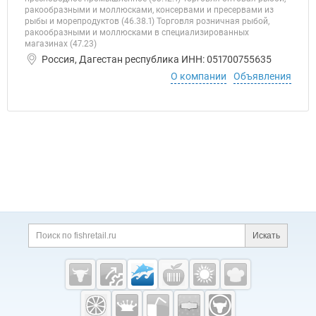
ракообразными и моллюсками, консервами и пресервами из
рыбы и морепродуктов (46.38.1) Торговля розничная рыбой,
ракообразными и моллюсками в специализированных
магазинах (47.23)
Россия, Дагестан республика ИНН: 051700755635
О компании
Объявления
Дополнительная информация
Поиск по сайту и ссы
Искать
Cсылки на полезные проекты
Fishretail.ru —
рыба,