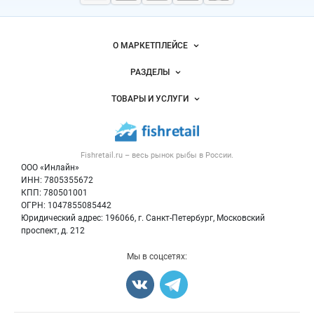
морепродукты
Важные разделы и контакты
Навигация по сайту
О МАРКЕТПЛЕЙСЕ
Новости Fishretail.ru
РАЗДЕЛЫ
Услуги и цены
Объявления
ТОВАРЫ И УСЛУГИ
Размещение рекламы
Каталог компаний
Рыбные снеки
Публичная оферта
Новости рынка
Рыба
Контактная информация
Форум
Fishretail.ru – весь
рынок рыбы
в России.
Икра
Политика обработки персональных данных
Бренды
ООО «Инлайн»
Морепродукты
Для СМИ
ИНН: 7805355672
Мониторинг
КПП: 780501001
Рыбопосадочный материал
Вакансии
ОГРН: 1047855085442
Полуфабрикаты
Юридический адрес: 196066, г. Санкт-Петербург, Московский
Блог
Консервы
проспект, д. 212
Добавить объявление
Мы в соцсетях:
Карта объявлений