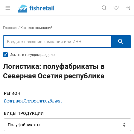
Раздел навигации по сайту fishretail.ru
Навигация по компаниям
Главная
Каталог компаний
П
Искать в текущем разделе
Логистика: полуфабрикаты в
Северная Осетия республика
Меню навигации
РЕГИОН
Северная Осетия республика
ВИДЫ ПРОДУКЦИИ