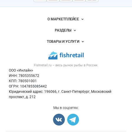
морепродукты
Важные разделы и контакты
Навигация по сайту
О МАРКЕТПЛЕЙСЕ
Новости Fishretail.ru
РАЗДЕЛЫ
Услуги и цены
Объявления
ТОВАРЫ И УСЛУГИ
Размещение рекламы
Каталог компаний
Рыбные снеки
Публичная оферта
Новости рынка
Рыба
Контактная информация
Форум
Fishretail.ru – весь
рынок рыбы
в России.
Икра
Политика обработки персональных данных
Бренды
ООО «Инлайн»
Морепродукты
Для СМИ
ИНН: 7805355672
Мониторинг
КПП: 780501001
Рыбопосадочный материал
Вакансии
ОГРН: 1047855085442
Полуфабрикаты
Юридический адрес: 196066, г. Санкт-Петербург, Московский
Блог
Консервы
проспект, д. 212
Добавить объявление
Мы в соцсетях:
Карта объявлений