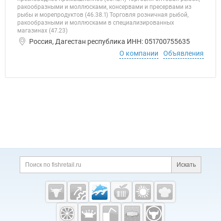
ракообразными и моллюсками, консервами и пресервами из
рыбы и морепродуктов (46.38.1) Торговля розничная рыбой,
ракообразными и моллюсками в специализированных
магазинах (47.23)
Россия, Дагестан республика ИНН: 051700755635
О компании
Объявления
Дополнительная информация
Поиск по сайту и ссы
Искать
Cсылки на полезные проекты
Fishretail.ru —
рыба,