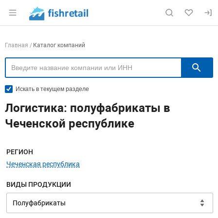
Раздел навигации по сайту fishretail.ru
Навигация по компаниям
Главная
Каталог компаний
П
Искать в текущем разделе
Логистика: полуфабрикаты в
Чеченской республике
Меню навигации
РЕГИОН
Чеченская республика
ВИДЫ ПРОДУКЦИИ