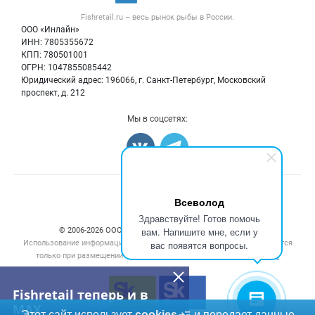
Рыба
Контактная информация
Форум
Fishretail.ru – весь
рынок рыбы
в России.
Икра
Политика обработки персональных данных
Бренды
ООО «Инлайн»
Морепродукты
Для СМИ
ИНН: 7805355672
Мониторинг
КПП: 780501001
Рыбопосадочный материал
Вакансии
ОГРН: 1047855085442
Полуфабрикаты
Юридический адрес: 196066, г. Санкт-Петербург, Московский
Блог
Консервы
проспект, д. 212
Добавить объявление
Мы в соцсетях:
Карта объявлений
Счетчики, авторское право, логотипы
Всеволод
Здравствуйте! Готов помочь
вам. Напишите мне, если у
© 2006‑2026 ООО “Инлайн”. 12+ Все права защищены.
Использование информации, размещенной на данном сайте, допускается
вас появятся вопросы.
только при размещении активной гиперссылки на сайт
fishretail.ru
Fishretail теперь и в
MAX
Этот сайт использует
cookies
и передает данные