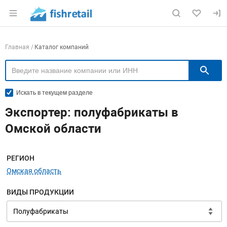
Раздел навигации по сайту fishretail.ru
Навигация по компаниям
Главная
Каталог компаний
П
Искать в текущем разделе
Экспортер: полуфабрикаты в
Омской области
Меню навигации
РЕГИОН
Омская область
ВИДЫ ПРОДУКЦИИ