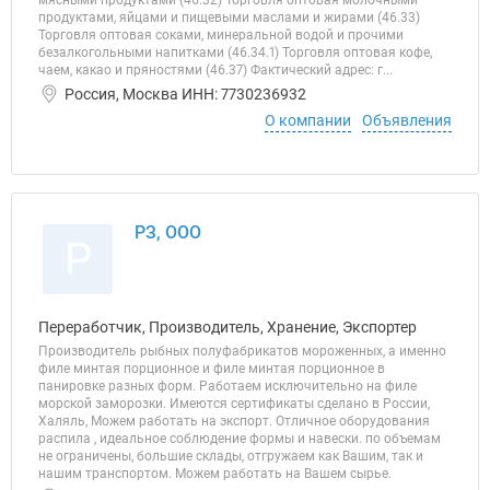
мясными продуктами (46.32) Торговля оптовая молочными
продуктами, яйцами и пищевыми маслами и жирами (46.33)
Торговля оптовая соками, минеральной водой и прочими
безалкогольными напитками (46.34.1) Торговля оптовая кофе,
чаем, какао и пряностями (46.37) Фактический адрес: г...
Россия, Москва ИНН: 7730236932
О компании
Объявления
РЗ, ООО
Р
Переработчик, Производитель, Хранение, Экспортер
Производитель рыбных полуфабрикатов мороженных, а именно
филе минтая порционное и филе минтая порционное в
панировке разных форм. Работаем исключительно на филе
морской заморозки. Имеются сертификаты сделано в России,
Халяль, Можем работать на экспорт. Отличное оборудования
распила , идеальное соблюдение формы и навески. по объемам
не ограничены, большие склады, отгружаем как Вашим, так и
нашим транспортом. Можем работать на Вашем сырье.