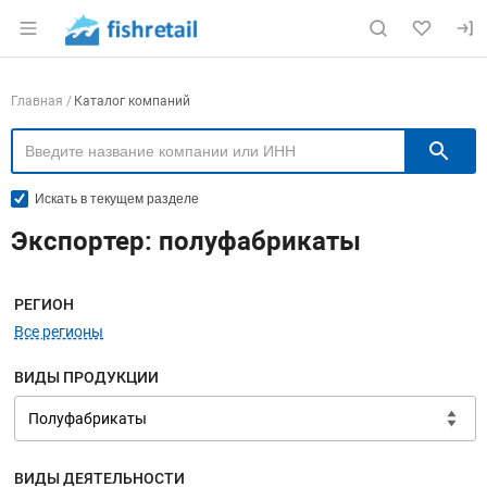
Раздел навигации по сайту fishretail.ru
Навигация по компаниям
Главная
Каталог компаний
П
Искать в текущем разделе
Экспортер: полуфабрикаты
Меню навигации
РЕГИОН
Все регионы
ВИДЫ ПРОДУКЦИИ
ВИДЫ ДЕЯТЕЛЬНОСТИ