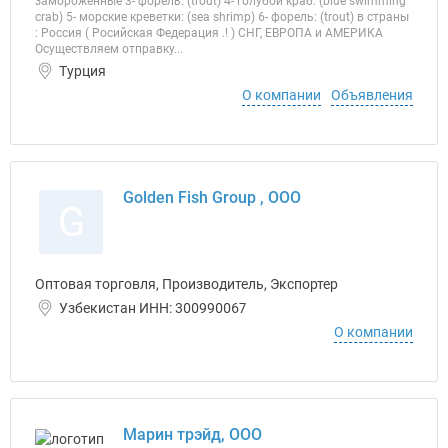
замороженные 3- форель: (trout) 4- голубой краб: (blue swimming
crab) 5- морские креветки: (sea shrimp) 6- форель: (trout) в страны
: Россия ( Росийская Федерация .! ) СНГ, ЕВРОПА и АМЕРИКА
Осуществляем отправку...
Турция
О компании
Объявления
Golden Fish Group , ООО
G
Оптовая торговля, Производитель, Экспортер
Узбекистан ИНН: 300990067
О компании
Марин трэйд, ООО