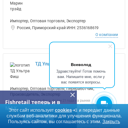
Импортер, Оптовая торговля, Экспортер
Россия, Приморский край ИНН: 2536168619
О компании
ТД Ультра Фиш, ООО
Всеволод
Здравствуйте! Готов помочь
вам. Напишите мне, если у
вас появятся вопросы.
Импортер, Оптовая торговля, Переработчик,
Производитель, Экспортер
Fishretail теперь и в
Компания «Ультра Фиш» более 21 года на рынке
свежемороженой рыбы и морепродуктов - крупный импортер,
MAX
Этот сайт использует
дистрибьютор и переработчик. «Ультра Фиш» в цифрах: •60 000
cookies
и передает данные
тонн продаваемой продукции в год •600+ клиентов из РФ и стран
службам веб-аналитики для улучшения функционала.
Таможенного Союза •Практикует долгосрочное сотрудничество:
ПЕРЕЙТИ
Пользуясь сайтом, вы соглашаетесь с этим.
Закрыть
доля постоянных клиентов более 80% •200+ позиций в