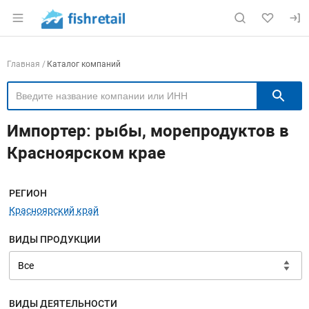
Раздел навигации по сайту fishretail.ru
Навигация по компаниям
Главная
Каталог компаний
П
Импортер: рыбы, морепродуктов в
Красноярском крае
Меню навигации
РЕГИОН
Красноярский край
ВИДЫ ПРОДУКЦИИ
ВИДЫ ДЕЯТЕЛЬНОСТИ