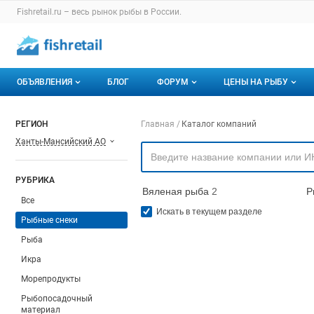
Раздел навигации по сайту fishretail.ru
Fishretail.ru – весь
рынок рыбы
в России.
Авторизация и меню пользователя
Навигация по разделам сайта fishretail.ru
ОБЪЯВЛЕНИЯ
БЛОГ
ФОРУМ
ЦЕНЫ НА РЫБУ
Объявления
Все темы
О мониторингах
Навигация по компа
РЕГИОН
Главная
Каталог компаний
Ханты-Мансийский АО
Горячее предложение
Избранные
Актуальные мони
Мои объявления
С моим участием
Динамика цен
РУБРИКА
Вяленая рыба
2
Р
Отзывы
Все
Искать в текущем разделе
Рыбные снеки
Рыба
Икра
Морепродукты
Рыбопосадочный
материал