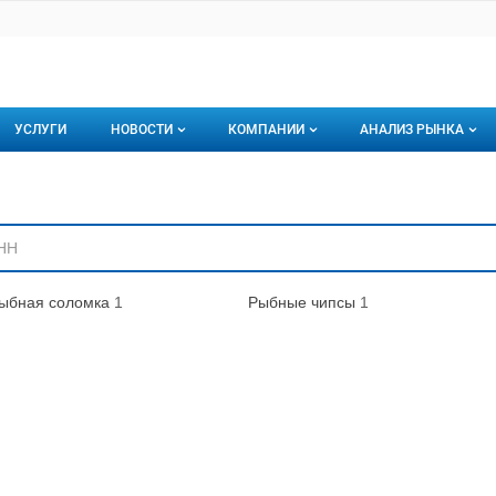
УСЛУГИ
НОВОСТИ
КОМПАНИИ
АНАЛИЗ РЫНКА
Новости рыбного рынка
Каталог компаний
ниям
торинги
О каталоге компаний
Подписаться на 
Премиум размещение
ыбная соломка
1
Рыбные чипсы
1