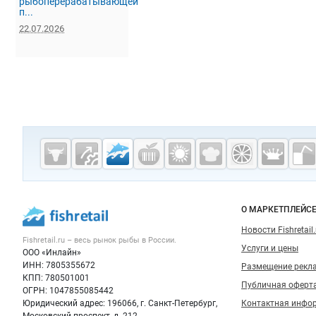
рыбоперерабатывающей
п...
22.07.2026
Дополнительная информация
Cсылки на полезные проекты
Fishretail.ru —
рыба,
морепродукты
Важные разделы и контакты
Навигация п
О МАРКЕТПЛЕЙС
Новости Fishretail.
Fishretail.ru – весь
рынок рыбы
в России.
Услуги и цены
ООО «Инлайн»
ИНН: 7805355672
Размещение рекл
КПП: 780501001
Публичная оферт
ОГРН: 1047855085442
Юридический адрес: 196066, г. Санкт-Петербург,
Контактная инфо
Московский проспект, д. 212