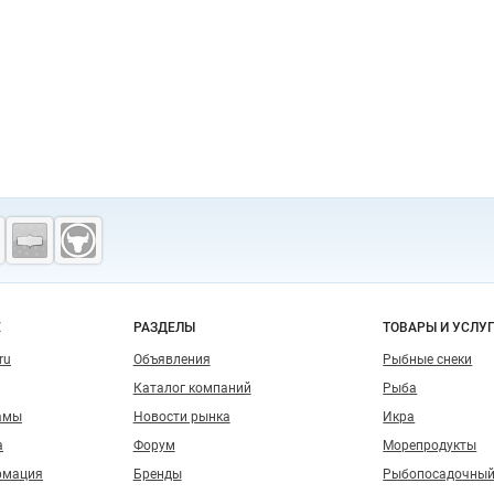
о сайту
Е
РАЗДЕЛЫ
ТОВАРЫ И УСЛУ
ru
Объявления
Рыбные снеки
Каталог компаний
Рыба
амы
Новости рынка
Икра
а
Форум
Морепродукты
рмация
Бренды
Рыбопосадочный