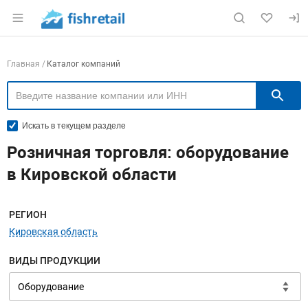
Раздел навигации по сайту fishretail.ru
Навигация по компаниям
Главная
Каталог компаний
П
Искать в текущем разделе
Розничная торговля: оборудование
в Кировской области
Меню навигации
РЕГИОН
Кировская область
ВИДЫ ПРОДУКЦИИ