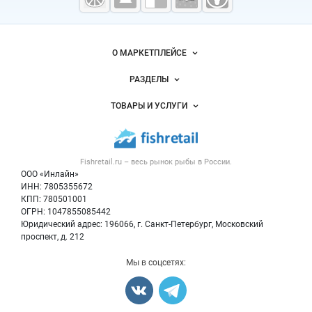
морепродукты
Важные разделы и контакты
Навигация по сайту
О МАРКЕТПЛЕЙСЕ
Новости Fishretail.ru
РАЗДЕЛЫ
Услуги и цены
Объявления
ТОВАРЫ И УСЛУГИ
Размещение рекламы
Каталог компаний
Рыбные снеки
Публичная оферта
Новости рынка
Рыба
Контактная информация
Форум
Fishretail.ru – весь
рынок рыбы
в России.
Икра
Политика обработки персональных данных
Бренды
ООО «Инлайн»
Морепродукты
Для СМИ
ИНН: 7805355672
Мониторинг
КПП: 780501001
Рыбопосадочный материал
Вакансии
ОГРН: 1047855085442
Полуфабрикаты
Юридический адрес: 196066, г. Санкт-Петербург, Московский
Блог
Консервы
проспект, д. 212
Добавить объявление
Мы в соцсетях:
Карта объявлений