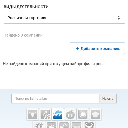
ВИДЫ ДЕЯТЕЛЬНОСТИ
Найдено 0 компаний
Добавить компанию
Не найдено компаний при текущем наборе фильтров.
Дополнительная информация
Поиск по сайту и ссы
Искать
Cсылки на полезные проекты
Fishretail.ru —
рыба,