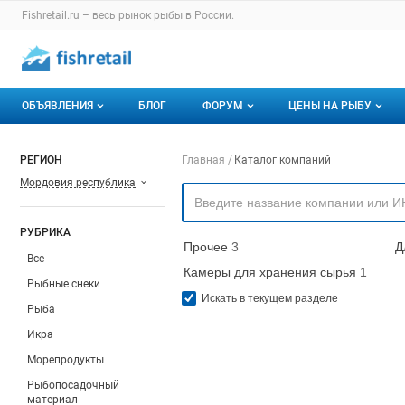
Раздел навигации по сайту fishretail.ru
Fishretail.ru – весь
рынок рыбы
в России.
Авторизация и меню пользователя
Навигация по разделам сайта fishretail.ru
ОБЪЯВЛЕНИЯ
БЛОГ
ФОРУМ
ЦЕНЫ НА РЫБУ
Объявления
Все темы
О мониторингах
Навигация по компа
РЕГИОН
Главная
Каталог компаний
Мордовия республика
Горячее предложение
Избранные
Актуальные мони
Мои объявления
С моим участием
Динамика цен
РУБРИКА
Прочее
3
Д
Отзывы
Все
Камеры для хранения сырья
1
Рыбные снеки
Искать в текущем разделе
Рыба
Икра
Морепродукты
Рыбопосадочный
материал