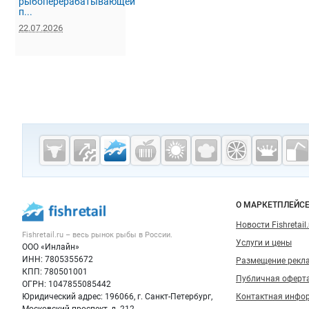
рыбоперерабатывающей
п...
22.07.2026
Дополнительная информация
Cсылки на полезные проекты
Fishretail.ru —
рыба,
морепродукты
Важные разделы и контакты
Навигация п
О МАРКЕТПЛЕЙС
Новости Fishretail.
Fishretail.ru – весь
рынок рыбы
в России.
Услуги и цены
ООО «Инлайн»
ИНН: 7805355672
Размещение рекл
КПП: 780501001
Публичная оферт
ОГРН: 1047855085442
Юридический адрес: 196066, г. Санкт-Петербург,
Контактная инфо
Московский проспект, д. 212