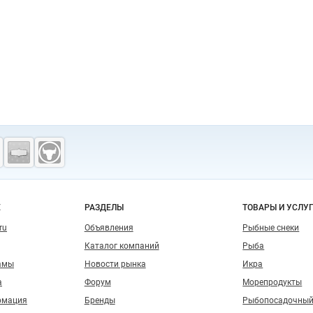
о сайту
Е
РАЗДЕЛЫ
ТОВАРЫ И УСЛУ
ru
Объявления
Рыбные снеки
Каталог компаний
Рыба
амы
Новости рынка
Икра
а
Форум
Морепродукты
рмация
Бренды
Рыбопосадочный