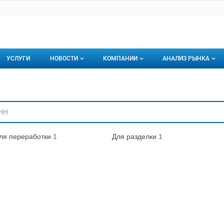
УСЛУГИ
НОВОСТИ
КОМПАНИИ
АНАЛИЗ РЫНКА
Новости рыбного рынка
Каталог компаний
ниям
торинги
О каталоге компаний
Подписаться на 
Премиум размещение
ля переработки
1
Для разделки
1