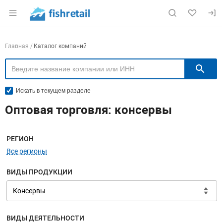
Раздел навигации по сайту fishretail.ru
Навигация по компаниям
Главная
Каталог компаний
П
Искать в текущем разделе
Оптовая торговля: консервы
Меню навигации
РЕГИОН
Все регионы
ВИДЫ ПРОДУКЦИИ
ВИДЫ ДЕЯТЕЛЬНОСТИ