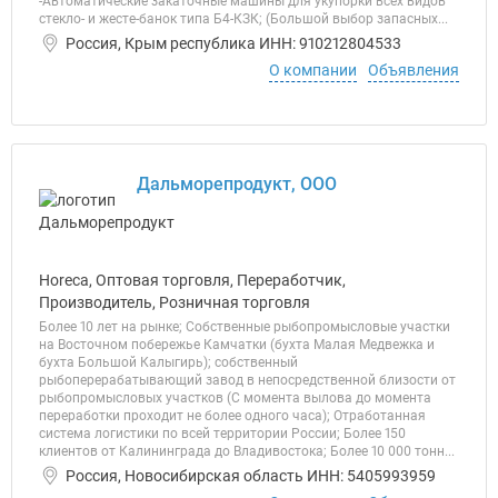
-Автоматические закаточные машины для укупорки всех видов
стекло- и жесте-банок типа Б4-КЗК; (Большой выбор запасных...
Россия, Крым республика ИНН: 910212804533
О компании
Объявления
Дальморепродукт, ООО
Horeca, Оптовая торговля, Переработчик,
Производитель, Розничная торговля
Более 10 лет на рынке; Собственные рыбопромысловые участки
на Восточном побережье Камчатки (бухта Малая Медвежка и
бухта Большой Калыгирь); собственный
рыбоперерабатывающий завод в непосредственной близости от
рыбопромысловых участков (C момента вылова до момента
переработки проходит не более одного часа); Отработанная
система логистики по всей территории России; Более 150
клиентов от Калининграда до Владивостока; Более 10 000 тонн...
Россия, Новосибирская область ИНН: 5405993959