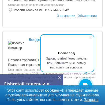
Оптовая продажа рыбы и морепродуктов
Россия, Москва ИНН: 772744790542
О компании
Объявления
Вояджер, ООО
Всеволод
Здравствуйте! Готов помочь
Оптовая торговля, Переработчик, Производитель,
вам. Напишите мне, если у
Розничная торговля
вас появятся вопросы.
Компания "Вояджер" производственная компания,
занимающаяся с 2008 года консервами краба и морепродуктов.
1 июня 2022 года, в компании появилась новая торговая марка
"Вояджер". https://t.me/V_seafood
Fishretail теперь и в
Россия, Санкт-Петербург ИНН: 7805749772
MAX
Этот сайт использует
cookies
и передает данные
О компании
Объявления
службам веб-аналитики для улучшения функционала.
ПЕРЕЙТИ
Пользуясь сайтом, вы соглашаетесь с этим.
Закрыть