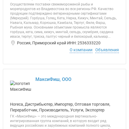
Осуществляем поставки свежемороженой рыбы и
морепродуктов из Владивостока во все регионы РФ. Качество
продукции подтверждено ветеринарными сертификатами
(Меркурий). Горбуша, Голец, Кета, Нерка, Кижуч, Минтай, Сельдь,
Навага, Кальмар, Корюшка, Камбала, Терпуг, Филе, Фарш,
Рыбная мука. Основными объектами промысла являются
горбуша, кета, сима, кижуч, минтай, сельдь, скумбрия, сардина
иваси, терпуг, треска, палтус черный и белокорый, кальмар...
Россия, Приморский край ИНН: 2536333220
О компании
Объявления
МаксиФиш, ООО
Horeca, Дистрибьютер, Импортер, Оптовая торговля,
Переработчик, Производитель, Услуги, Экспортер
ГК «МаксиФиш» — это международная вертикально-
интегрированная группа компаний, в которую входит ряд
ведущих российских и зарубежных компаний полного цикла,