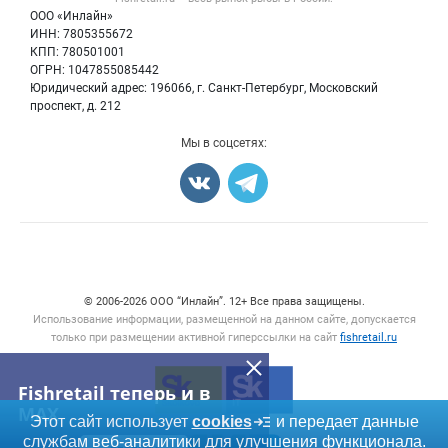
Икра
Политика обработки персональных данных
Бренды
ООО «Инлайн»
Морепродукты
Для СМИ
ИНН: 7805355672
Мониторинг
КПП: 780501001
Рыбопосадочный материал
Вакансии
ОГРН: 1047855085442
Полуфабрикаты
Юридический адрес: 196066, г. Санкт-Петербург, Московский
Блог
Консервы
проспект, д. 212
Добавить объявление
Мы в соцсетях:
Карта объявлений
Счетчики, авторское право, логотипы
© 2006‑2026 ООО “Инлайн”. 12+ Все права защищены.
Использование информации, размещенной на данном сайте, допускается
только при размещении активной гиперссылки на сайт
fishretail.ru
Fishretail теперь и в
MAX
Этот сайт использует
cookies
и передает данные
службам веб-аналитики для улучшения функционала.