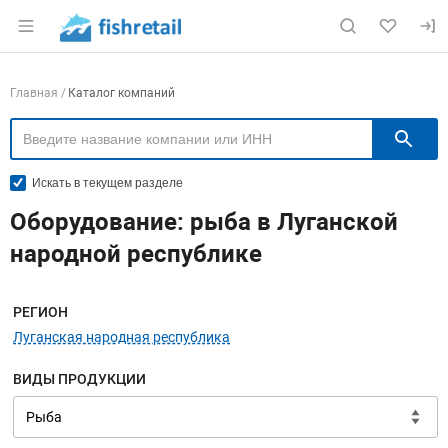
Раздел навигации по сайту fishretail.ru
Навигация по компаниям
Главная
Каталог компаний
П
Искать в текущем разделе
Оборудование: рыба в Луганской
народной республике
Меню навигации
РЕГИОН
Луганская народная республика
ВИДЫ ПРОДУКЦИИ