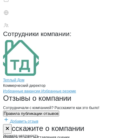
Теплый Дом
Сотрудники
компании
:
Теплый Дом
Коммерческий директор
Бренды
Вакансии в
компани
Теплый Дом
Теплый Дом
Избранные вакансии
Избранные резюме
Новости o
Теплый Дом, ООО
Теплый Дом
Отзывы
о компании
Сотрудничали с компанией? Расскажите как это было!
Правила публикации отзывов
Добавить отзыв
Форма обратной связи о неточностях н
Теплый Дом
Расскажите
о компании
Укажите неточность
Начните отзыв с выставления оценки