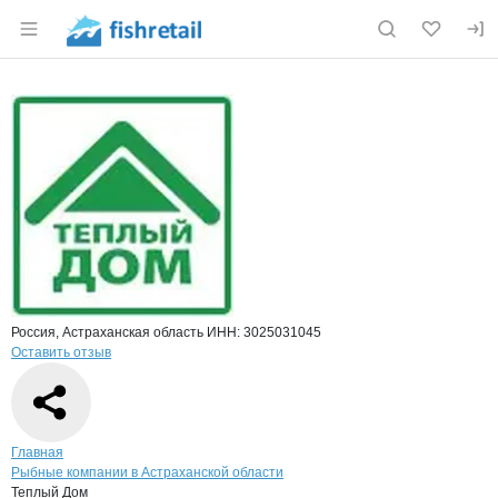
Раздел навигации по сайту fishretail.ru
Краткая информация о компании
Тепл
Страница компании
Теплый Д
Страница компании
Теплый Дом, ООО
Россия, Астраханская область
ИНН: 3025031045
Оставить отзыв
Навигация по сайту
Главная
Рыбные компании в Астраханской области
Теплый Дом