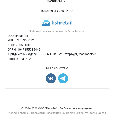
РАЗДЕЛЫ
Услуги и цены
Объявления
ТОВАРЫ И УСЛУГИ
Размещение рекламы
Каталог компаний
Рыбные снеки
Публичная оферта
Новости рынка
Рыба
Контактная информация
Форум
Fishretail.ru – весь
рынок рыбы
в России.
Икра
Политика обработки персональных данных
Бренды
ООО «Инлайн»
Морепродукты
Для СМИ
ИНН: 7805355672
Мониторинг
КПП: 780501001
Рыбопосадочный материал
Вакансии
ОГРН: 1047855085442
Полуфабрикаты
Юридический адрес: 196066, г. Санкт-Петербург, Московский
Блог
Консервы
проспект, д. 212
Добавить объявление
Мы в соцсетях:
Карта объявлений
Счетчики, авторское право, логотипы
© 2006‑2026 ООО “Инлайн”. 12+ Все права защищены.
Использование информации, размещенной на данном сайте, допускается