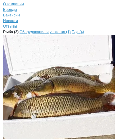
О компании
Бренды
Вакансии
Новости
Отзывы
Продукция
Теплый Дом, ООО
Навигация по продуктам
компании
Теплый
Рыба (2)
Оборудование и упаковка (1)
Еда (4)