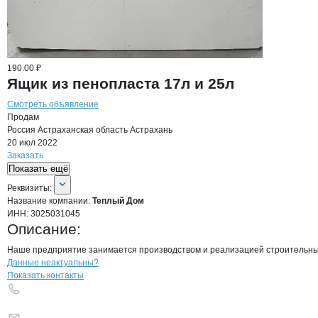
190.00 ₽
Ящик из пенопласта 17л и 25л
Смотреть объявление
Продам
Россия
Астраханская область
Астрахань
20 июл 2022
Заказать
Показать ещё
О компании
Теплый Дом
Реквизиты
компании
Теплый Дом
Реквизиты:
Название компании:
Теплый Дом
ИНН:
3025031045
Описание:
Наше предприятие занимается производством и реализацией строительных 
Контакты
компании
Теплый Дом
+7(800)000-00-..
Данные неактуальны?
Показать контакты