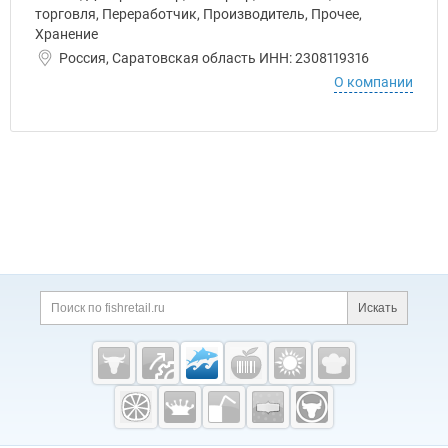
торговля, Переработчик, Производитель, Прочее,
Хранение
Россия, Саратовская область ИНН: 2308119316
О компании
Дополнительная информация
Поиск по сайту и ссы
Искать
Cсылки на полезные проекты
Fishretail.ru —
рыба,
морепродукты