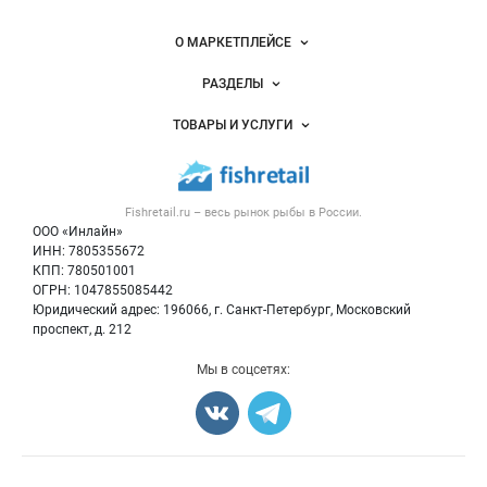
Важные разделы и контакты
Навигация по сайту
О МАРКЕТПЛЕЙСЕ
Новости Fishretail.ru
РАЗДЕЛЫ
Услуги и цены
Объявления
ТОВАРЫ И УСЛУГИ
Размещение рекламы
Каталог компаний
Рыбные снеки
Публичная оферта
Новости рынка
Рыба
Контактная информация
Форум
Fishretail.ru – весь
рынок рыбы
в России.
Икра
Политика обработки персональных данных
Бренды
ООО «Инлайн»
Морепродукты
Для СМИ
ИНН: 7805355672
Мониторинг
КПП: 780501001
Рыбопосадочный материал
Вакансии
ОГРН: 1047855085442
Полуфабрикаты
Юридический адрес: 196066, г. Санкт-Петербург, Московский
Блог
Консервы
проспект, д. 212
Добавить объявление
Мы в соцсетях:
Карта объявлений