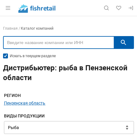
Раздел навигации по сайту fishretail.ru
Навигация по компаниям
Главная
Каталог компаний
П
Искать в текущем разделе
Дистрибьютер: рыба в Пензенской
области
Меню навигации
РЕГИОН
Пензенская область
ВИДЫ ПРОДУКЦИИ