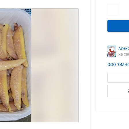
Алек
на са
ООО "ОМНС