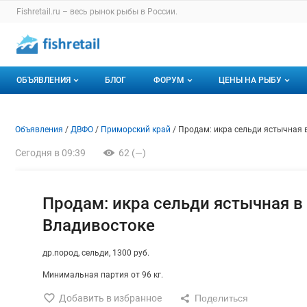
Раздел навигации по сайту fishretail.ru
Fishretail.ru – весь
рынок рыбы
в России.
Авторизация и меню пользователя
Навигация по разделам сайта fishretail.ru
ОБЪЯВЛЕНИЯ
БЛОГ
ФОРУМ
ЦЕНЫ НА РЫБУ
Объявления
Все темы
О мониторингах
Объявление: Продам: икра се
Информация о объявлении
Навигация и управление объявлени
Объявления
ДВФО
Приморский край
Продам: икра сельди ястычная 
Горячее предложение
Избранные
Актуальные мони
Сегодня в 09:39
62 (—)
Мои объявления
С моим участием
Динамика цен
Отзывы
Продам: икра сельди ястычная в
Владивостоке
др.пород
сельди
1300 руб.
Минимальная партия от 96 кг.
Добавить в избранное