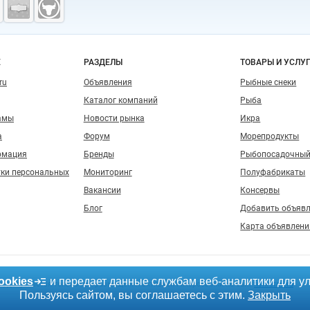
о сайту
Е
РАЗДЕЛЫ
ТОВАРЫ И УСЛУ
ru
Объявления
Рыбные снеки
Каталог компаний
Рыба
амы
Новости рынка
Икра
а
Форум
Морепродукты
рмация
Бренды
Рыбопосадочный
тки персональных
Мониторинг
Полуфабрикаты
Вакансии
Консервы
Блог
Добавить объяв
Карта объявлени
ookies
и передает данные службам веб-аналитики для у
, допускается только при размещении активной гиперссылки на сайт
fishretail.ru
Пользуясь сайтом, вы соглашаетесь с этим.
Закрыть