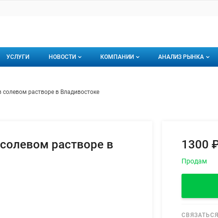
УСЛУГИ
НОВОСТИ
КОМПАНИИ
АНАЛИЗ РЫНКА
Новости рыбного рынка
Каталог компаний
льди ястычная в солевом раст
ем
в солевом растворе в Владивостоке
торинги
О каталоге компаний
Подписаться на 
Премиум размещение
 солевом растворе в
1300 ₽
Продам
СВЯЗАТЬСЯ