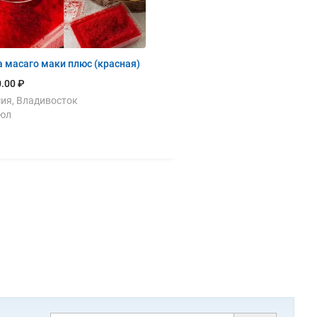
 масаго маки плюс (красная)
.00 ₽
ия, Владивосток
июл