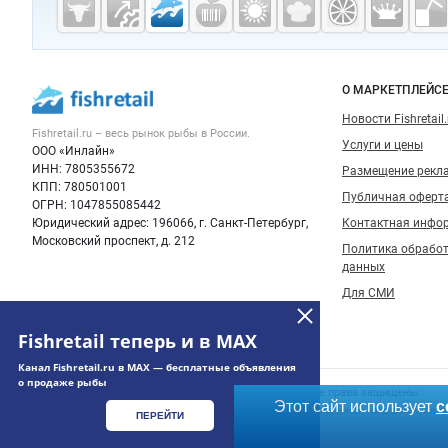
Fishretail.ru —
рыба,
морепродукты
Важные разделы и контакты
Навигация п
О МАРКЕТПЛЕЙС
Новости Fishretail.
Fishretail.ru – весь
рынок рыбы
в России.
Услуги и цены
ООО «Инлайн»
ИНН: 7805355672
Размещение рекл
КПП: 780501001
Публичная оферт
ОГРН: 1047855085442
Юридический адрес: 196066, г. Санкт-Петербург,
Контактная инфо
Московский проспект, д. 212
Политика обрабо
данных
Для СМИ
Fishretail теперь и в MAX
Канал Fishretail.ru в MAX — бесплатные объявления
о продаже рыбы
Счетчики, авторское право, логотипы
© 2006‑2026 ООО “Инлайн”. 12+ Все права защищены.
Этот сайт использует
c
Использование информации, размещенной на данном сайте
ПЕРЕЙТИ