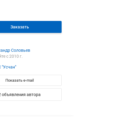
Заказать
сандр Соловьев
йте с 2010 г.
 "Усчан"
Показать e-mail
2 объявления автора