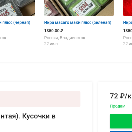
 плюс (черная)
Икра масаго маки плюс (зеленая)
Икра
1350.00 ₽
1350
ток
Россия, Владивосток
Росс
22 июл
22 
72 ₽/к
Продам
нтая). Кусочки в