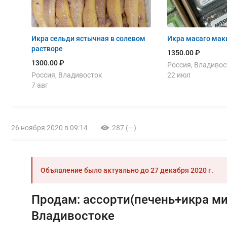
Икра сельди ястычная в солевом
Икра масаго маки
растворе
1350.00 ₽
1300.00 ₽
Россия, Владивос
Россия, Владивосток
22 июл
7 авг
26 ноября 2020 в 09:14
287 (—)
Объявление было актуально до
27 декабря 2020 г.
Продам: ассорти(печень+икра ми
Владивостоке