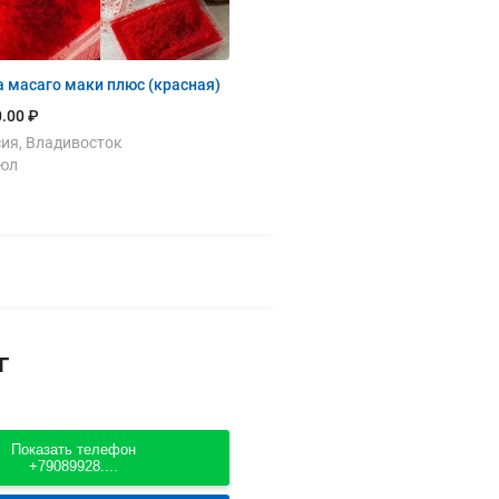
 масаго маки плюс (красная)
.00 ₽
ия, Владивосток
июл
г
Показать телефон
+79089928....