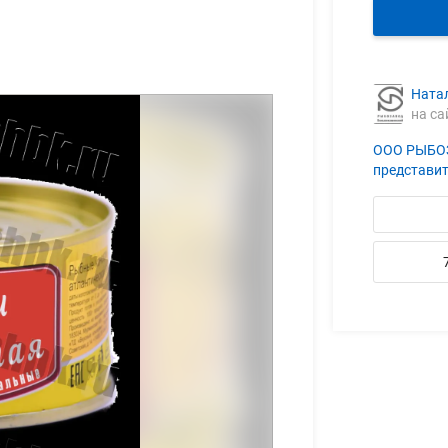
Ната
на са
ООО РЫБО
представи