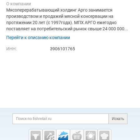
О компании
Мясоперерабатывающий холдинг Арго занимается
производством и продажей мясной консервации на
протяжении 20 лет (с 1997года). МПХ АРГО ежегодно
поставляет на потребительский рынок свыше 24 000 000...
Перейти к описанию компании
ИНН:
3906101765
Дополнительная информация
Поиск по сайту и ссы
Искать
Cсылки на полезные проекты