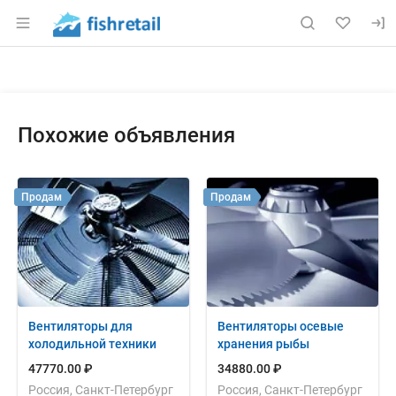
Раздел навигации по сайту fishretail.ru
Объявление: Продам: оборудов
Информация о объявлении
Навигация и управление объявлением
Похожие объявления
Продам
Продам
Вентиляторы для
Вентиляторы осевые
холодильной техники
хранения рыбы
47770.00 ₽
34880.00 ₽
Россия, Санкт-Петербург
Россия, Санкт-Петербург