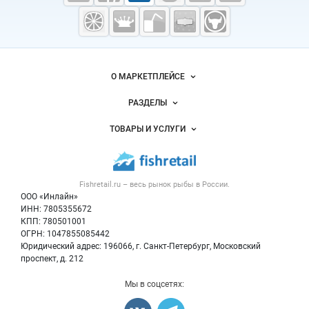
Fishretail.ru —
рыба,
морепродукты
Важные разделы и контакты
Навигация по сайту
О МАРКЕТПЛЕЙСЕ
Новости Fishretail.ru
РАЗДЕЛЫ
Услуги и цены
Объявления
ТОВАРЫ И УСЛУГИ
Размещение рекламы
Каталог компаний
Рыбные снеки
Публичная оферта
Новости рынка
Рыба
Контактная информация
Форум
Fishretail.ru – весь
рынок рыбы
в России.
Икра
Политика обработки персональных данных
Бренды
ООО «Инлайн»
Морепродукты
Для СМИ
ИНН: 7805355672
Мониторинг
КПП: 780501001
Рыбопосадочный материал
Вакансии
ОГРН: 1047855085442
Полуфабрикаты
Юридический адрес: 196066, г. Санкт-Петербург, Московский
Блог
Консервы
проспект, д. 212
Добавить объявление
Мы в соцсетях:
Карта объявлений