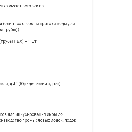
енка имеют вставки из
 (один - со стороны притока воды для
ой трубы))
(трубы ПВХ) – 1 шт.
ская, д 4Г (Юридический адрес)
ков для инкубирования икры до
оизводство промысловых лодок, лодок