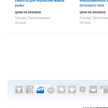
Емкости для перевозки живой
Инкубационные 
рыбы
лоткового типа
цена не указана
цена не указана
Россия, Петрозаводск
Россия, Петрозав
28 июл
28 июл
Дополнительная информация
Cсылки на полезные проекты
Fishretail.ru —
рыба,
морепродукты