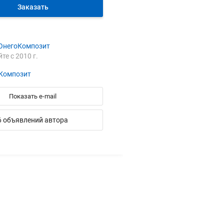
Заказать
ОнегоКомпозит
йте с 2010 г.
Композит
Показать e-mail
6 объявлений автора