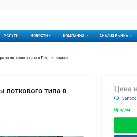
УСЛУГИ
НОВОСТИ
КОМПАНИИ
АНАЛИЗ РЫНКА
Новости рыбного рынка
Каталог компаний
ционные аппараты лоткового ти
ем
раты лоткового типа в Петрозаводске
торинги
О каталоге компаний
Подписаться на 
Премиум размещение
Цена н
 лоткового типа в
Запрос
Продам