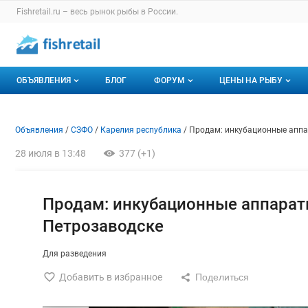
Раздел навигации по сайту fishretail.ru
Fishretail.ru – весь
рынок рыбы
в России.
Авторизация и меню пользователя
Навигация по разделам сайта fishretail.ru
ОБЪЯВЛЕНИЯ
БЛОГ
ФОРУМ
ЦЕНЫ НА РЫБУ
Объявления
Все темы
О мониторингах
Объявление: Продам: инкуба
Информация о объявлении
Навигация и управление объявлени
Объявления
СЗФО
Карелия республика
Продам: инкубационные аппа
Горячее предложение
Избранные
Актуальные мони
28 июля в 13:48
377 (+1)
Мои объявления
С моим участием
Динамика цен
Отзывы
Продам: инкубационные аппараты
Петрозаводске
Для разведения
Добавить в избранное