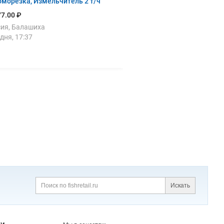
морезка, Измельчитель 2 т/ч
7.00 ₽
ия, Балашиха
дня, 17:37
Искать
Поиск