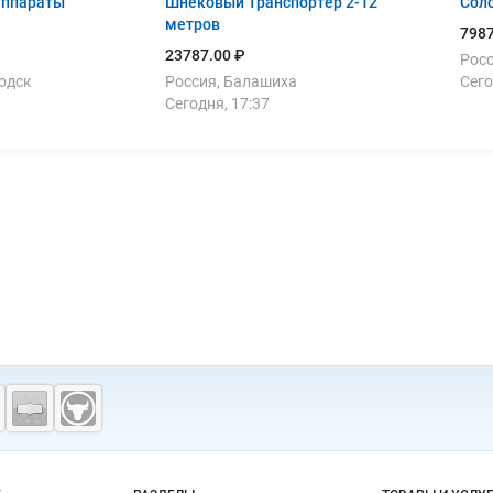
аппараты
Шнековый Транспортер 2-12
Соло
метров
7987
23787.00 ₽
Росс
одск
Россия, Балашиха
Сего
Сегодня, 17:37