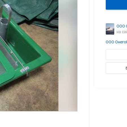
ООО 
на са
ООО Онего