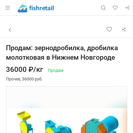
Раздел навигации по сайту fishretail.ru
Объявление: Продам: зернодр
Информация о объявлении
Навигация и управление объявлением
Назад к списку объявлений
Продам: зернодробилка, дробилка
молотковая в Нижнем Новгороде
36000 ₽/кг
Продам
Прочее
36000 руб.