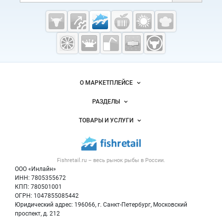
Cсылки на полезные проекты
Fishretail.ru —
рыба,
морепродукты
Важные разделы и контакты
Навигация по сайту
О МАРКЕТПЛЕЙСЕ
Новости Fishretail.ru
РАЗДЕЛЫ
Услуги и цены
Объявления
ТОВАРЫ И УСЛУГИ
Размещение рекламы
Каталог компаний
Рыбные снеки
Публичная оферта
Новости рынка
Рыба
Контактная информация
Форум
Fishretail.ru – весь
рынок рыбы
в России.
Икра
Политика обработки персональных данных
Бренды
ООО «Инлайн»
Морепродукты
Для СМИ
ИНН: 7805355672
Мониторинг
КПП: 780501001
Рыбопосадочный материал
Вакансии
ОГРН: 1047855085442
Полуфабрикаты
Юридический адрес: 196066, г. Санкт-Петербург, Московский
Блог
Консервы
проспект, д. 212