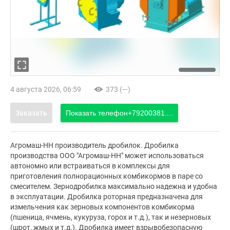
4 августа 2026, 06:59
373 (—)
Заказать
Показать телефон
+79200381....
Агромаш-НН производитель дробилок. Дробилка
производства ООО "Агромаш-НН" может использоваться
автономно или встраиваться в комплексы для
приготовления полнорационных комбикормов в паре со
смесителем. Зернодробилка максимально надежна и удобна
в эксплуатации. Дробилка роторная предназначена для
измельчения как зерновых компонентов комбикорма
(пшеница, ячмень, кукуруза, горох и т.д.), так и незерновых
(шрот, жмых и т.д.). Дробилка имеет взрывобезопасную