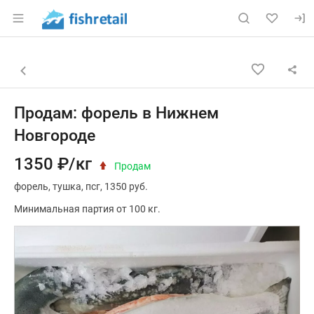
Раздел навигации по сайту fishretail.ru
Объявление: Продам: форель 
Информация о объявлении
Навигация и управление объявлением
Назад к списку объявлений
Продам: форель в Нижнем
Новгороде
1350 ₽/кг
Продам
форель
тушка
псг
1350 руб.
Минимальная партия от 100 кг.