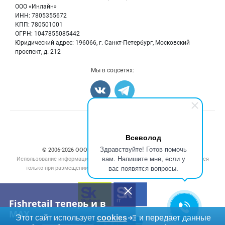
Бренды
ООО «Инлайн»
Морепродукты
Для СМИ
ИНН: 7805355672
Мониторинг
КПП: 780501001
Рыбопосадочный материал
Вакансии
ОГРН: 1047855085442
Полуфабрикаты
Юридический адрес: 196066, г. Санкт-Петербург, Московский
Блог
Консервы
проспект, д. 212
Добавить объявление
Мы в соцсетях:
Карта объявлений
Счетчики, авторское право, логотипы
Всеволод
Здравствуйте! Готов помочь
© 2006‑2026 ООО “Инлайн”. 12+ Все права защищены.
вам. Напишите мне, если у
Использование информации, размещенной на данном сайте, допускается
вас появятся вопросы.
только при размещении активной гиперссылки на сайт
fishretail.ru
Fishretail теперь и в
MAX
Этот сайт использует
cookies
и передает данные