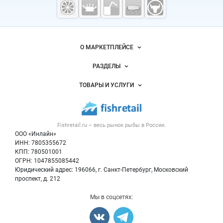
рыба,
морепродукты
Важные разделы и контакты
Навигация по сайту
О МАРКЕТПЛЕЙСЕ
Новости Fishretail.ru
РАЗДЕЛЫ
Услуги и цены
Объявления
ТОВАРЫ И УСЛУГИ
Размещение рекламы
Каталог компаний
Рыбные снеки
Публичная оферта
Новости рынка
Рыба
Контактная информация
Форум
Fishretail.ru – весь
рынок рыбы
в России.
Икра
Политика обработки персональных данных
Бренды
ООО «Инлайн»
Морепродукты
Для СМИ
ИНН: 7805355672
Мониторинг
КПП: 780501001
Рыбопосадочный материал
Вакансии
ОГРН: 1047855085442
Полуфабрикаты
Юридический адрес: 196066, г. Санкт-Петербург, Московский
Блог
Консервы
проспект, д. 212
Добавить объявление
Мы в соцсетях:
Карта объявлений