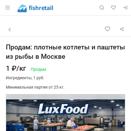
Раздел навигации по сайту fishretail.ru
Объявление: Продам: плотные 
Информация о объявлении
Навигация и управление объявлением
Назад к списку объявлений
Продам: плотные котлеты и паштеты
из рыбы в Москве
1 ₽/кг
Продам
Ингредиенты
1 руб.
Минимальная партия от 25 кг.