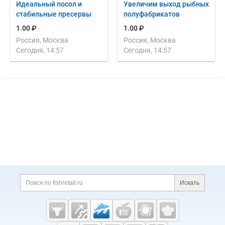
Идеальный посол и
Увеличим выход рыбных
стабильные пресервы
полуфабрикатов
1.00 ₽
1.00 ₽
Россия, Москва
Россия, Москва
Сегодня, 14:57
Сегодня, 14:57
Дополнительная информация
Поиск по сайту и ссы
Искать
Cсылки на полезные проекты
Fishretail.ru —