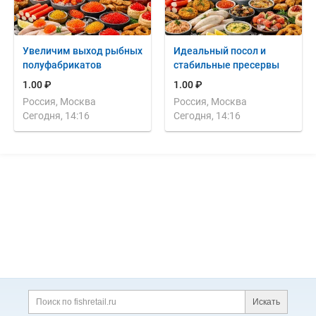
Увеличим выход рыбных
Идеальный посол и
полуфабрикатов
стабильные пресервы
1.00 ₽
1.00 ₽
Россия, Москва
Россия, Москва
Сегодня, 14:16
Сегодня, 14:16
Дополнительная информация
Поиск по сайту и ссы
Искать