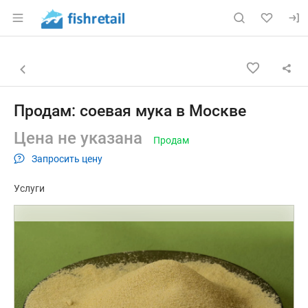
Раздел навигации по сайту fishretail.ru
Объявление: Продам: соевая м
Информация о объявлении
Навигация и управление объявлением
Назад к списку объявлений
Продам: соевая мука в Москве
Цена не указана
Продам
Запросить цену
Услуги