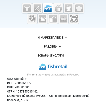
Cсылки на полезные проекты
Fishretail.ru —
рыба,
морепродукты
Важные разделы и контакты
Навигация по сайту
О МАРКЕТПЛЕЙСЕ
Новости Fishretail.ru
РАЗДЕЛЫ
Услуги и цены
Объявления
ТОВАРЫ И УСЛУГИ
Размещение рекламы
Каталог компаний
Рыбные снеки
Публичная оферта
Новости рынка
Рыба
Контактная информация
Форум
Fishretail.ru – весь
рынок рыбы
в России.
Икра
Политика обработки персональных данных
Бренды
ООО «Инлайн»
Морепродукты
Для СМИ
ИНН: 7805355672
Мониторинг
КПП: 780501001
Рыбопосадочный материал
Вакансии
ОГРН: 1047855085442
Полуфабрикаты
Юридический адрес: 196066, г. Санкт-Петербург, Московский
Блог
Консервы
проспект, д. 212
Добавить объявление