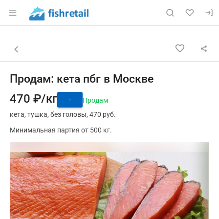
Раздел навигации по сайту fishretail.ru
Объявление: Продам: кета пбг
Информация о объявлении
Навигация и управление объявлением
Назад к списку объявлений
Продам: кета пбг в Москве
470 ₽/кг
Продам
кета
тушка
без головы
470 руб.
Минимальная партия от 500 кг.