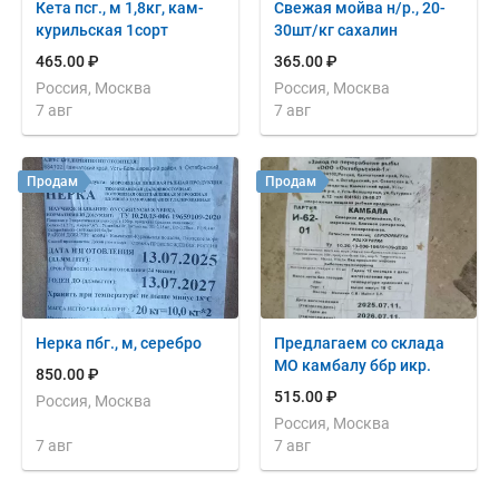
Кета псг., м 1,8кг, кам-
Свежая мойва н/р., 20-
курильская 1сорт
30шт/кг сахалин
465.00 ₽
365.00 ₽
Россия, Москва
Россия, Москва
7 авг
7 авг
Продам
Продам
Нерка пбг., м, серебро
Предлагаем со склада
МО камбалу ббр икр.
850.00 ₽
515.00 ₽
Россия, Москва
Россия, Москва
7 авг
7 авг