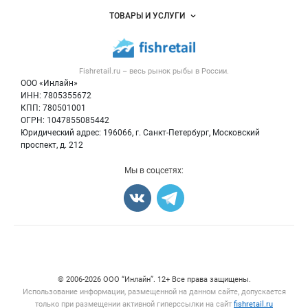
Услуги и цены
Объявления
ТОВАРЫ И УСЛУГИ
Размещение рекламы
Каталог компаний
Рыбные снеки
Публичная оферта
Новости рынка
Рыба
Контактная информация
Форум
Fishretail.ru – весь
рынок рыбы
в России.
Икра
Политика обработки персональных данных
Бренды
ООО «Инлайн»
Морепродукты
Для СМИ
ИНН: 7805355672
Мониторинг
КПП: 780501001
Рыбопосадочный материал
Вакансии
ОГРН: 1047855085442
Полуфабрикаты
Юридический адрес: 196066, г. Санкт-Петербург, Московский
Блог
Консервы
проспект, д. 212
Добавить объявление
Мы в соцсетях:
Карта объявлений
Счетчики, авторское право, логотипы
© 2006‑2026 ООО “Инлайн”. 12+ Все права защищены.
Использование информации, размещенной на данном сайте, допускается
только при размещении активной гиперссылки на сайт
fishretail.ru