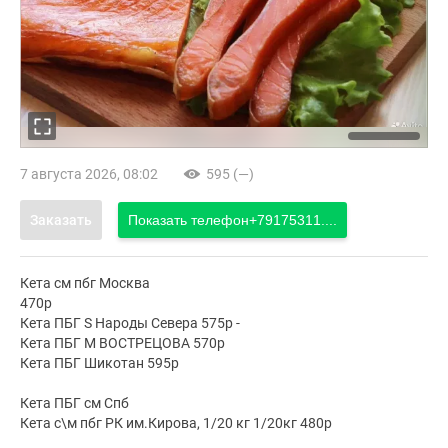
7 августа 2026, 08:02
595 (—)
Заказать
Показать телефон
+79175311....
Кета см пбг Москва
470р
Кета ПБГ S Народы Севера 575р -
Кета ПБГ М ВОСТРЕЦОВА 570р
Кета ПБГ Шикотан 595р
Кета ПБГ см Спб
Кета с\м пбг РК им.Кирова, 1/20 кг 1/20кг 480р