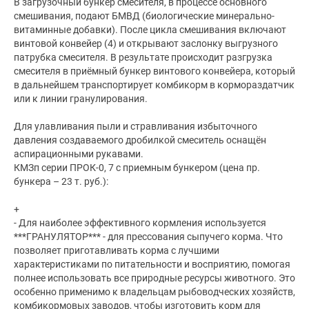
В загрузочный бункер смесителя, в процессе основного
смешивания, подают БМВД (биологические минерально-
витаминные добавки). После цикла смешивания включают
винтовой конвейер (4) и открывают заслонку выгрузного
патрубка смесителя. В результате происходит разгрузка
смесителя в приёмный бункер винтового конвейера, который
в дальнейшем транспортирует комбикорм в кормораздатчик
или к линии гранулирования.
Для улавливания пыли и стравливания избыточного
давления создаваемого дробилкой смеситель оснащён
аспирационными рукавами.
КМЗп серии ПРОК-0, 7 с приемным бункером (цена пр.
бункера – 23 т. руб.):
+
- Для наиболее эффективного кормления используется
***ГРАНУЛЯТОР*** - для прессования сыпучего корма. Что
позволяет приготавливать корма с лучшими
характеристиками по питательности и восприятию, помогая
полнее использовать все природные ресурсы животного. Это
особенно применимо к владельцам рыбоводческих хозяйств,
комбикормовых заводов, чтобы изготовить корм для