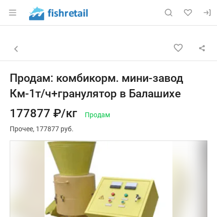
Раздел навигации по сайту fishretail.ru
Объявление: Продам: комбикор
Информация о объявлении
Навигация и управление объявлением
Назад к списку объявлений
Продам: комбикорм. мини-завод
Км-1т/ч+гранулятор в Балашихе
177877 ₽/кг
Продам
Прочее
177877 руб.