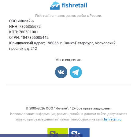
Рыбные снеки
Публичная оферта
Новости рынка
Рыба
Контактная информация
Форум
Fishretail.ru – весь
рынок рыбы
в России.
Икра
Политика обработки персональных данных
Бренды
ООО «Инлайн»
Морепродукты
Для СМИ
ИНН: 7805355672
Мониторинг
КПП: 780501001
Рыбопосадочный материал
Вакансии
ОГРН: 1047855085442
Полуфабрикаты
Юридический адрес: 196066, г. Санкт-Петербург, Московский
Блог
Консервы
проспект, д. 212
Добавить объявление
Мы в соцсетях:
Карта объявлений
Счетчики, авторское право, логотипы
© 2006‑2026 ООО “Инлайн”. 12+ Все права защищены.
Использование информации, размещенной на данном сайте, допускается
только при размещении активной гиперссылки на сайт
fishretail.ru