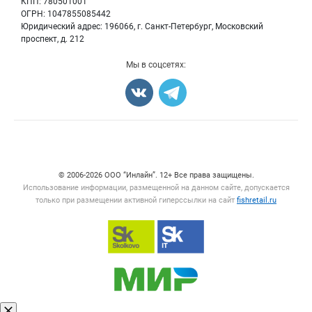
КПП: 780501001
Рыбопосадочный материал
Вакансии
ОГРН: 1047855085442
Полуфабрикаты
Юридический адрес: 196066, г. Санкт-Петербург, Московский
Блог
Консервы
проспект, д. 212
Добавить объявление
Мы в соцсетях:
Карта объявлений
Счетчики, авторское право, логотипы
© 2006‑2026 ООО “Инлайн”. 12+ Все права защищены.
Использование информации, размещенной на данном сайте, допускается
только при размещении активной гиперссылки на сайт
fishretail.ru