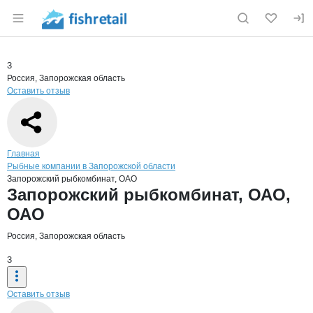
Раздел навигации по сайту fishretail.ru
Краткая информация о компании
Запо
Страница компании
Запорожс
Страница компании
Запорожский рыбкомбинат, ОАО, ОАО
З
Россия, Запорожская область
Оставить отзыв
Навигация по сайту
Главная
Рыбные компании в Запорожской области
Запорожский рыбкомбинат, ОАО
Основная информация о компании
Запорожский рыбкомбинат, ОАО,
ОАО
Россия, Запорожская область
З
Оставить отзыв