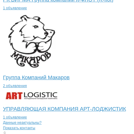
1 объявление
Группа Компаний Макаров
2 объявления
УПРАВЛЯЮЩАЯ КОМПАНИЯ АРТ-ЛОДЖИСТИК
1 объявление
Контакты
компании
Запорожский рыб
+7(800)000-00-..
Данные неактуальны?
Показать контакты