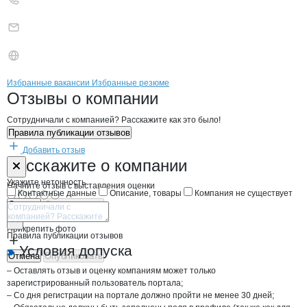
Бренды
Вакансии в
компани
Запорожский рыбкомбин
Запорожский рыбко
Избранные вакансии
Избранные резюме
Новости o
Запорожский рыбкомбина
Запорожский рыб
Отзывы
о компании
Сотрудничали с компанией? Расскажите как это было!
Правила публикации отзывов
Добавить отзыв
Форма обратной связи о неточностях н
Запорожский 
Расскажите
о компании
Укажите неточность
Начните отзыв с выставления оценки
Контактные данные
Описание, товары
Компания не существует
Отмена
Опубликовать
Прикрепить фото
Правила публикации отзывов
Условия допуска
Отмена
Опубликовать
– Оставлять отзыв и оценку компаниям может только
зарегистрированный пользователь портала;
– Со дня регистрации на портале должно пройти не менее 30 дней;