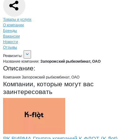
Навигация по странице
компании
Запо
Товары и услуги
О компании
Бренды
Вакансии
Новости
Отзывы
О компании
Запорожский рыбкомбин
Реквизиты
компании
Запорожский рыбком
Реквизиты:
Название компании:
Запорожский рыбкомбинат, ОАО
Описание:
Компания Запорожский рыбкомбинат, ОАО
Компании, которые могут вас
заинтересовать
РК ВИРМА Группа компаний К-ФЛОТ (K-flot)