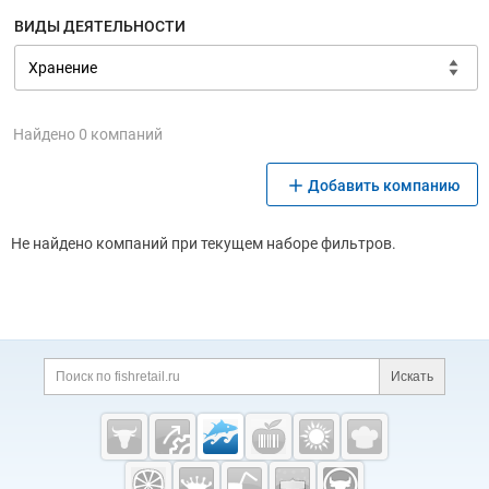
ВИДЫ ДЕЯТЕЛЬНОСТИ
Найдено 0 компаний
Добавить компанию
Не найдено компаний при текущем наборе фильтров.
Дополнительная информация
Поиск по сайту и ссы
Искать
Cсылки на полезные проекты
Fishretail.ru —
рыба,