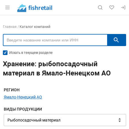
Раздел навигации по сайту fishretail.ru
Навигация по компаниям
Главная
Каталог компаний
П
Искать в текущем разделе
Хранение: рыбопосадочный
материал в Ямало-Ненецком АО
Меню навигации
РЕГИОН
Ямало-Ненецкий АО
ВИДЫ ПРОДУКЦИИ