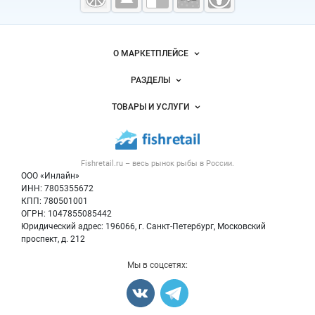
морепродукты
Важные разделы и контакты
Навигация по сайту
О МАРКЕТПЛЕЙСЕ
Новости Fishretail.ru
РАЗДЕЛЫ
Услуги и цены
Объявления
ТОВАРЫ И УСЛУГИ
Размещение рекламы
Каталог компаний
Рыбные снеки
Публичная оферта
Новости рынка
Рыба
Контактная информация
Форум
Fishretail.ru – весь
рынок рыбы
в России.
Икра
Политика обработки персональных данных
Бренды
ООО «Инлайн»
Морепродукты
Для СМИ
ИНН: 7805355672
Мониторинг
КПП: 780501001
Рыбопосадочный материал
Вакансии
ОГРН: 1047855085442
Полуфабрикаты
Юридический адрес: 196066, г. Санкт-Петербург, Московский
Блог
Консервы
проспект, д. 212
Добавить объявление
Мы в соцсетях:
Карта объявлений