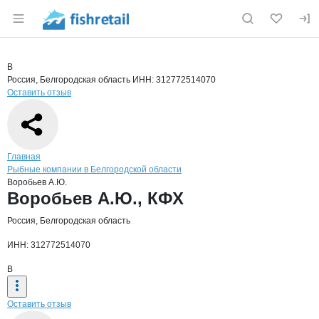
Раздел навигации по сайту fishretail.ru
Краткая информация о компании
Воро
Страница компании
Воробьев
Страница компании
Воробьев А.Ю., КФХ
В
Россия, Белгородская область
ИНН: 312772514070
Оставить отзыв
Навигация по сайту
Главная
Рыбные компании в Белгородской области
Воробьев А.Ю.
Основная информация о компании
Воробьев А.Ю., КФХ
Россия, Белгородская область
ИНН: 312772514070
В
Оставить отзыв