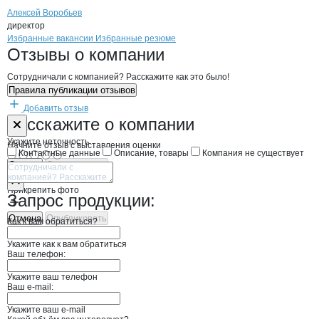
Алексей Воробьев
директор
Бренды
Вакансии в
компани
Воробьев А.Ю.
Воробьев А.Ю.
Избранные вакансии
Избранные резюме
Новости o
Воробьев А.Ю., КФХ
Воробьев А.Ю.
Отзывы
о компании
Сотрудничали с компанией? Расскажите как это было!
Правила публикации отзывов
Добавить отзыв
Форма обратной связи о неточностях н
Воробьев А.Ю
Расскажите
о компании
Укажите неточность
Начните отзыв с выставления оценки
Контактные данные
Описание, товары
Компания не существует
Отмена
Опубликовать
Прикрепить фото
Запрос продукции:
Отмена
Опубликовать
Как к вам обратиться?
Укажите как к вам обратиться
Ваш телефон:
Укажите ваш телефон
Ваш e-mail:
Укажите ваш e-mail