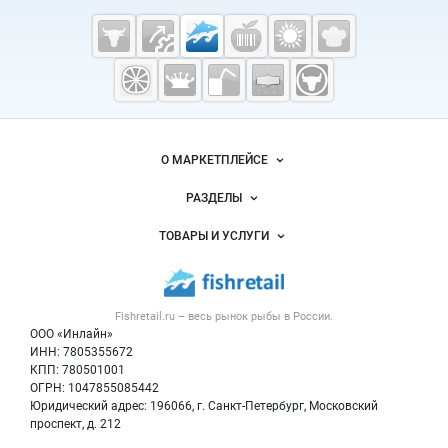
Cсылки на полезные проекты
Fishretail.ru —
рыба,
морепродукты
Важные разделы и контакты
Навигация по сайту
О МАРКЕТПЛЕЙСЕ
Новости Fishretail.ru
РАЗДЕЛЫ
Услуги и цены
Объявления
ТОВАРЫ И УСЛУГИ
Размещение рекламы
Каталог компаний
Рыбные снеки
Публичная оферта
Новости рынка
Рыба
Контактная информация
Форум
Fishretail.ru – весь
рынок рыбы
в России.
Икра
Политика обработки персональных данных
Бренды
ООО «Инлайн»
Морепродукты
Для СМИ
ИНН: 7805355672
Мониторинг
КПП: 780501001
Рыбопосадочный материал
Вакансии
ОГРН: 1047855085442
Полуфабрикаты
Юридический адрес: 196066, г. Санкт-Петербург, Московский
Блог
Консервы
проспект, д. 212