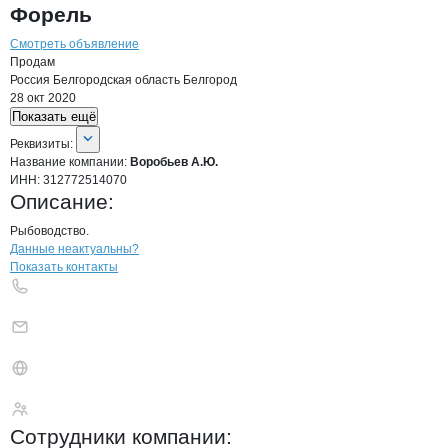
Форель
Смотреть объявление
Продам
Россия
Белгородская область
Белгород
28 окт 2020
Показать ещё
О компании
Воробьев А.Ю.
Реквизиты
компании
Воробьев А.Ю.
Реквизиты:
Название компании:
Воробьев А.Ю.
ИНН:
312772514070
Описание:
Рыбоводство.
Контакты
компании
Воробьев А.Ю.
+7(800)000-00-..
Данные неактуальны?
Показать контакты
Воробьев А.Ю.
Сотрудники
компании
: