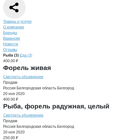
Навигация по странице
компании
Воро
Товары и услуги
О компании
Бренды
Вакансии
Новости
Отзывы
Продукция
Воробьев А.Ю., КФХ
Навигация по продуктам
компании
Воробье
Рыба (3)
Еда (3)
400.00 ₽
Форель живая
Смотреть объявление
Продам
Россия
Белгородская область
Белгород
20 ноя 2020
400.00 ₽
Рыба, форель радужная, целый
Смотреть объявление
Продам
Россия
Белгородская область
Белгород
20 ноя 2020
250.00 ₽