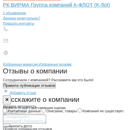
РК ВИРМА Группа компаний К-ФЛОТ (K-flot)
1 объявление
Контакты
компании
ВИФ МАРИН
+7(800)000-00-..
Данные неактуальны?
Показать контакты
Бренды
Вакансии в
компани
ВИФ МАРИН
ВИФ МАРИН
Избранные вакансии
Избранные резюме
Новости o
ВИФ МАРИН, ООО
ВИФ МАРИН
Отзывы
о компании
Сотрудничали с компанией? Расскажите как это было!
Правила публикации отзывов
Добавить отзыв
Форма обратной связи о неточностях н
ВИФ МАРИН
Расскажите
о компании
Укажите неточность
Начните отзыв с выставления оценки
Контактные данные
Описание, товары
Компания не существует
Отмена
Опубликовать
Прикрепить фото
Правила публикации отзывов