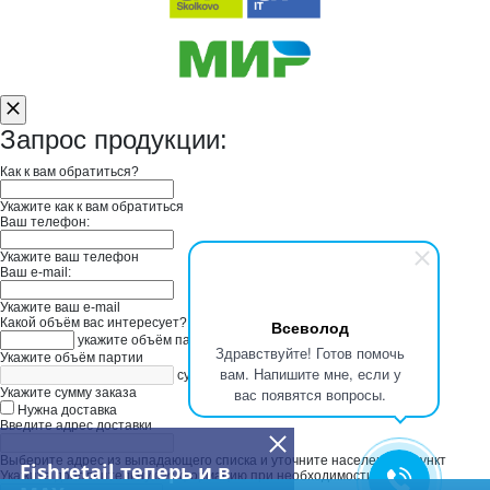
Запрос продукции:
Как к вам обратиться?
Укажите как к вам обратиться
Ваш телефон:
Укажите ваш телефон
Ваш e-mail:
Укажите ваш e-mail
Какой объём вас интересует?
Всеволод
укажите объём партии
Здравствуйте! Готов помочь
Укажите объём партии
вам. Напишите мне, если у
сумма заказа в руб
вас появятся вопросы.
Укажите сумму заказа
Нужна доставка
Введите адрес доставки
Выберите адрес из выпадающего списка и уточните населенный пункт
Fishretail теперь и в
Укажите дополнительную информацию при необходимости