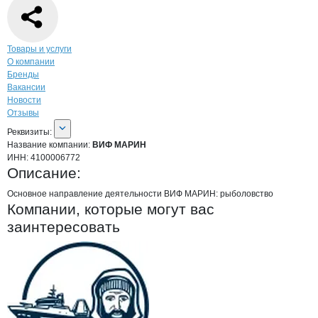
Навигация по странице
компании
ВИФ
Товары и услуги
О компании
Бренды
Вакансии
Новости
Отзывы
О компании
ВИФ МАРИН
Реквизиты
компании
ВИФ МАРИН
Реквизиты:
Название компании:
ВИФ МАРИН
ИНН:
4100006772
Описание:
Основное направление деятельности ВИФ МАРИН: рыболовство
Компании, которые могут вас
заинтересовать