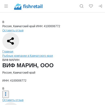
Раздел навигации по сайту fishretail.ru
Краткая информация о компании
ВИФ
Страница компании
ВИФ МАР
Страница компании
ВИФ МАРИН, ООО
В
Россия, Камчатский край
ИНН: 4100006772
Оставить отзыв
Навигация по сайту
Главная
Рыбные компании в Камчатского края
ВИФ МАРИН
Основная информация о компании
ВИФ МАРИН, ООО
Россия, Камчатский край
ИНН: 4100006772
В
Оставить отзыв