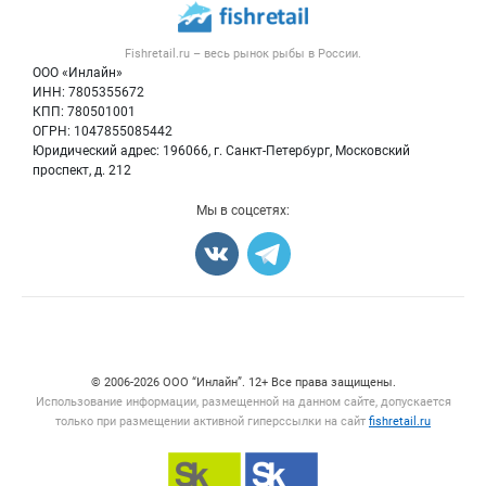
Публичная оферта
Новости рынка
Рыба
Контактная информация
Форум
Fishretail.ru – весь
рынок рыбы
в России.
Икра
Политика обработки персональных данных
Бренды
ООО «Инлайн»
Морепродукты
Для СМИ
ИНН: 7805355672
Мониторинг
КПП: 780501001
Рыбопосадочный материал
Вакансии
ОГРН: 1047855085442
Полуфабрикаты
Юридический адрес: 196066, г. Санкт-Петербург, Московский
Блог
Консервы
проспект, д. 212
Добавить объявление
Мы в соцсетях:
Карта объявлений
Счетчики, авторское право, логотипы
© 2006‑2026 ООО “Инлайн”. 12+ Все права защищены.
Использование информации, размещенной на данном сайте, допускается
только при размещении активной гиперссылки на сайт
fishretail.ru