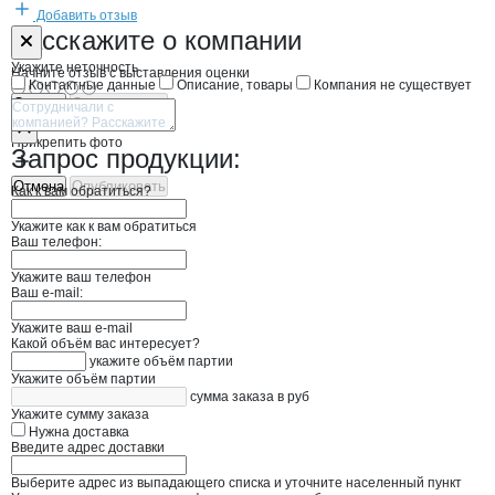
Добавить отзыв
Форма обратной связи о неточностях н
ЦЕХ
Расскажите
о компании
Укажите неточность
Начните отзыв с выставления оценки
Контактные данные
Описание, товары
Компания не существует
Отмена
Опубликовать
Прикрепить фото
Запрос продукции:
Отмена
Опубликовать
Как к вам обратиться?
Укажите как к вам обратиться
Ваш телефон:
Укажите ваш телефон
Ваш e-mail:
Укажите ваш e-mail
Какой объём вас интересует?
укажите объём партии
Укажите объём партии
сумма заказа в руб
Укажите сумму заказа
Нужна доставка
Введите адрес доставки
Выберите адрес из выпадающего списка и уточните населенный пункт