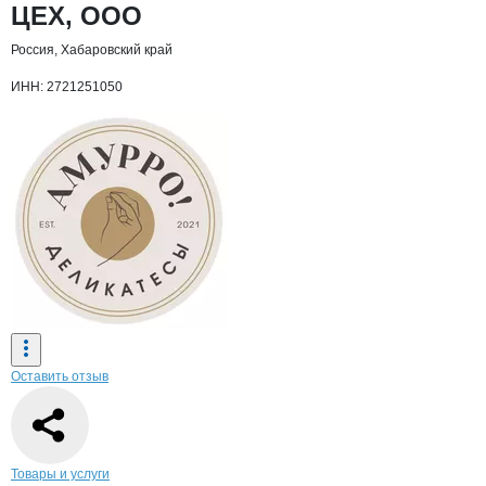
Основная информация о компании
ЦЕХ, ООО
Россия, Хабаровский край
ИНН: 2721251050
Оставить отзыв
Навигация по странице
компании
ЦЕХ
Товары и услуги