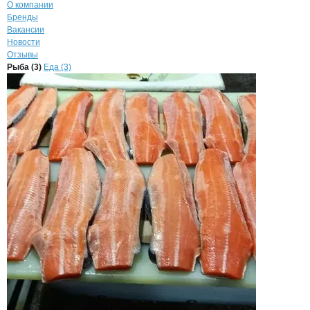
О компании
Бренды
Вакансии
Новости
Отзывы
Продукция
ЦЕХ, ООО
Навигация по продуктам
компании
ЦЕХ
Рыба (3)
Еда (3)