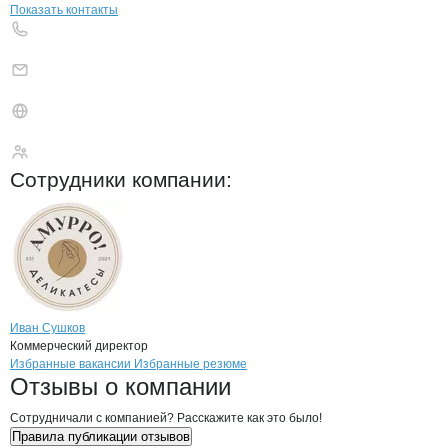
Показать контакты
ЦЕХ
Сотрудники
компании
:
Иван Сушков
Коммерческий директор
Бренды
Вакансии в
компани
ЦЕХ
ЦЕХ
Избранные вакансии
Избранные резюме
Новости o
ЦЕХ, ООО
ЦЕХ
Отзывы
о компании
Сотрудничали с компанией? Расскажите как это было!
Правила публикации отзывов