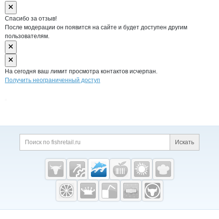
Спасибо за отзыв!
После модерации он появится на сайте и будет доступен другим
пользователям.
На сегодня ваш лимит просмотра контактов исчерпан.
Получить неограниченный доступ
Дополнительная информация
Поиск по сайту и ссы
Искать
Cсылки на полезные проекты
Fishretail.ru —
рыба,
морепродукты