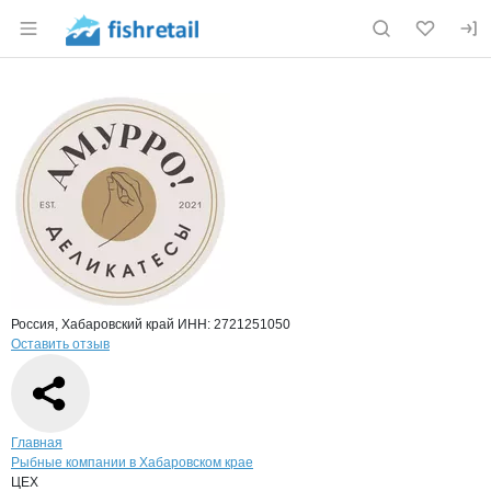
Раздел навигации по сайту fishretail.ru
Краткая информация о компании
ЦЕХ
Страница компании
ЦЕХ, ООО
Страница компании
ЦЕХ, ООО
Россия, Хабаровский край
ИНН: 2721251050
Оставить отзыв
Навигация по сайту
Главная
Рыбные компании в Хабаровском крае
ЦЕХ