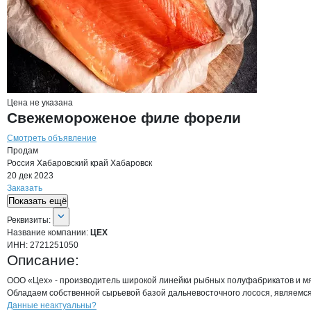
Цена не указана
Свежемороженое филе форели
Смотреть объявление
Продам
Россия
Хабаровский край
Хабаровск
20 дек 2023
Заказать
Показать ещё
О компании
ЦЕХ
Реквизиты
компании
ЦЕХ
Реквизиты:
Название компании:
ЦЕХ
ИНН:
2721251050
Описание:
ООО «Цех» - производитель широкой линейки рыбных полуфабрикатов и мяс
Обладаем собственной сырьевой базой дальневосточного лосося, являемс
Контакты
компании
ЦЕХ
+7(800)000-00-..
Данные неактуальны?