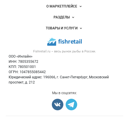
Важные разделы и контакты
Навигация по сайту
О МАРКЕТПЛЕЙСЕ
Новости Fishretail.ru
РАЗДЕЛЫ
Услуги и цены
Объявления
ТОВАРЫ И УСЛУГИ
Размещение рекламы
Каталог компаний
Рыбные снеки
Публичная оферта
Новости рынка
Рыба
Контактная информация
Форум
Fishretail.ru – весь
рынок рыбы
в России.
Икра
Политика обработки персональных данных
Бренды
ООО «Инлайн»
Морепродукты
Для СМИ
ИНН: 7805355672
Мониторинг
КПП: 780501001
Рыбопосадочный материал
Вакансии
ОГРН: 1047855085442
Полуфабрикаты
Юридический адрес: 196066, г. Санкт-Петербург, Московский
Блог
Консервы
проспект, д. 212
Добавить объявление
Мы в соцсетях:
Карта объявлений
Счетчики, авторское право, логотипы