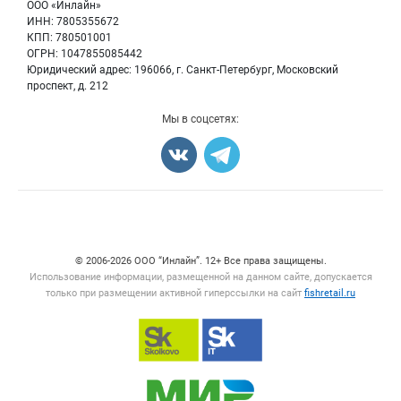
Бренды
ООО «Инлайн»
Морепродукты
Для СМИ
ИНН: 7805355672
Мониторинг
КПП: 780501001
Рыбопосадочный материал
Вакансии
ОГРН: 1047855085442
Полуфабрикаты
Юридический адрес: 196066, г. Санкт-Петербург, Московский
Блог
Консервы
проспект, д. 212
Добавить объявление
Мы в соцсетях:
Карта объявлений
Счетчики, авторское право, логотипы
© 2006‑2026 ООО “Инлайн”. 12+ Все права защищены.
Использование информации, размещенной на данном сайте, допускается
только при размещении активной гиперссылки на сайт
fishretail.ru