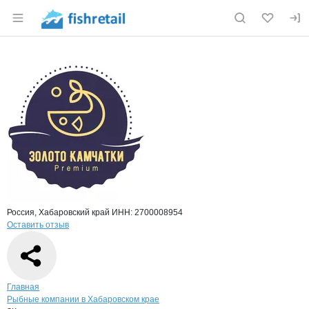
Раздел навигации по сайту fishretail.ru
Краткая информация о компании
ЗК
Страница компании
ЗК, ООО
Страница компании
ЗК, ООО
Россия, Хабаровский край
ИНН: 2700008954
Оставить отзыв
Навигация по сайту
Главная
Рыбные компании в Хабаровском крае