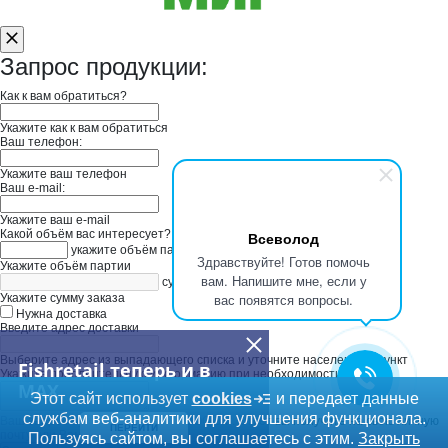
Запрос продукции:
Как к вам обратиться?
Укажите как к вам обратиться
Ваш телефон:
Укажите ваш телефон
Ваш e-mail:
Укажите ваш e-mail
Какой объём вас интересует?
Всеволод
укажите объём партии
Здравствуйте! Готов помочь
Укажите объём партии
вам. Напишите мне, если у
сумма заказа в руб
вас появятся вопросы.
Укажите сумму заказа
Нужна доставка
Введите адрес доставки
Выберите адрес из выпадающего списка и уточните населенный пункт
Fishretail теперь и в
Укажите дополнительную информацию при необходимости
MAX
Этот сайт использует
cookies
и передает данные
службам веб-аналитики для улучшения функционала.
Ваш запрос будет отправлен в "ООО ЗК". Ответ вы получите на свою личную
ПЕРЕЙТИ
почту или Вам перезвонят.
Пользуясь сайтом, вы соглашаетесь с этим.
Закрыть