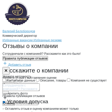
Валерий Белобородов
Коммерческий директор
Бренды
Вакансии в
компани
ЗК
ЗК
Избранные вакансии
Избранные резюме
Новости o
ЗК, ООО
ЗК
Отзывы
о компании
Сотрудничали с компанией? Расскажите как это было!
Правила публикации отзывов
Добавить отзыв
Форма обратной связи о неточностях н
ЗК
Расскажите
о компании
Укажите неточность
Начните отзыв с выставления оценки
Контактные данные
Описание, товары
Компания не существует
Отмена
Опубликовать
Прикрепить фото
Правила публикации отзывов
Условия допуска
Отмена
Опубликовать
– Оставлять отзыв и оценку компаниям может только