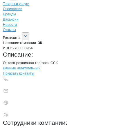
Навигация по странице
компании
ЗК
Товары и услуги
О компании
Бренды
Вакансии
Новости
Отзывы
О компании
ЗК
Реквизиты
компании
ЗК
Реквизиты:
Название компании:
ЗК
ИНН:
2700008954
Описание:
Оптово-розничная торговля ССК
Контакты
компании
ЗК
+7(800)000-00-..
Данные неактуальны?
Показать контакты
ЗК
Сотрудники
компании
: