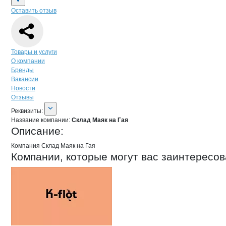
Оставить отзыв
Навигация по странице
компании
Скл
Товары и услуги
О компании
Бренды
Вакансии
Новости
Отзывы
О компании
Склад Маяк на Гая
Реквизиты
компании
Склад Маяк на Гая
Реквизиты:
Название компании:
Склад Маяк на Гая
Описание:
Компания Склад Маяк на Гая
Компании, которые могут вас заинтересов