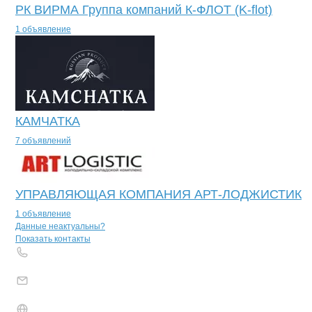
РК ВИРМА Группа компаний К-ФЛОТ (K-flot)
1 объявление
КАМЧАТКА
7 объявлений
УПРАВЛЯЮЩАЯ КОМПАНИЯ АРТ-ЛОДЖИСТИК
1 объявление
Контакты
компании
Склад Маяк на Г
+7(800)000-00-..
Данные неактуальны?
Показать контакты