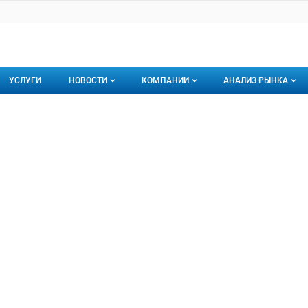
УСЛУГИ
НОВОСТИ
КОМПАНИИ
АНАЛИЗ РЫНКА
Новости рыбного рынка
Каталог компаний
д Маяк на Гая
як на Гая, ООО
торинги
О каталоге компаний
Подписаться на 
Премиум размещение