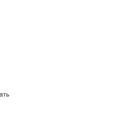
ад Маяк на Гая
ать