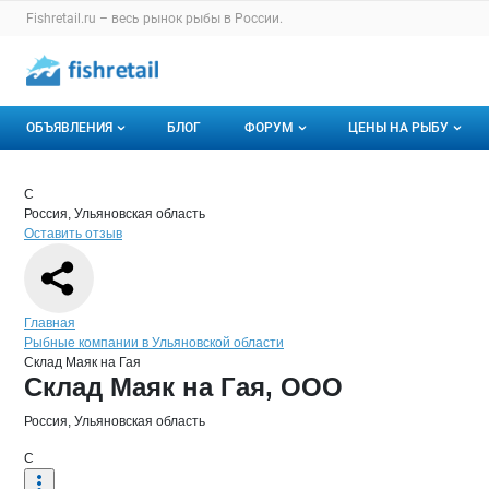
Раздел навигации по сайту fishretail.ru
Fishretail.ru – весь
рынок рыбы
в России.
Авторизация и меню пользователя
Навигация по разделам сайта fishretail.ru
ОБЪЯВЛЕНИЯ
БЛОГ
ФОРУМ
ЦЕНЫ НА РЫБУ
Объявления
Все темы
О мониторингах
Краткая информация о компании
Скла
Страница компании
Склад Ма
Страница компании
Склад Маяк на Гая, ООО
С
Россия, Ульяновская область
Горячее предложение
Избранные
Актуальные мони
Оставить отзыв
Мои объявления
С моим участием
Динамика цен
Отзывы
Навигация по сайту
Главная
Рыбные компании в Ульяновской области
Склад Маяк на Гая
Основная информация о компании
Склад Маяк на Гая, ООО
Россия, Ульяновская область
С