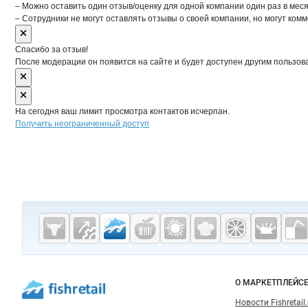
– Можно оставить один отзыв/оценку для одной компании один раз в меся
– Сотрудники не могут оставлять отзывы о своей компании, но могут комм
Спасибо за отзыв!
После модерации он появится на сайте и будет доступен другим пользов
На сегодня ваш лимит просмотра контактов исчерпан.
Получить неограниченный доступ
Дополнительная информация
Cсылки на полезные проекты
Fishretail.ru —
рыба,
морепродукты
Важные разделы и контакты
Навигация п
О МАРКЕТПЛЕЙС
Новости Fishretail.