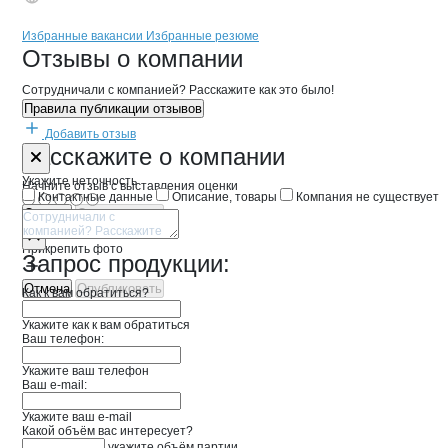
Бренды
Вакансии в
компани
Склад Маяк на Гая
Склад Маяк на Гая
Избранные вакансии
Избранные резюме
Новости o
Склад Маяк на Гая, ООО
Склад Маяк на Г
Отзывы
о компании
Сотрудничали с компанией? Расскажите как это было!
Правила публикации отзывов
Добавить отзыв
Форма обратной связи о неточностях 
Склад Маяк н
Расскажите
о компании
Укажите неточность
Начните отзыв с выставления оценки
Контактные данные
Описание, товары
Компания не существует
Отмена
Опубликовать
Прикрепить фото
Запрос продукции:
Отмена
Опубликовать
Как к вам обратиться?
Укажите как к вам обратиться
Ваш телефон:
Укажите ваш телефон
Ваш e-mail:
Укажите ваш e-mail
Какой объём вас интересует?
укажите объём партии