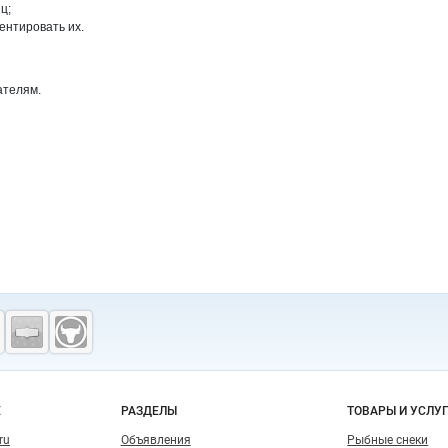
ц;
ентировать их.
ателям.
о сайту
Е
РАЗДЕЛЫ
ТОВАРЫ И УСЛУ
ru
Объявления
Рыбные снеки