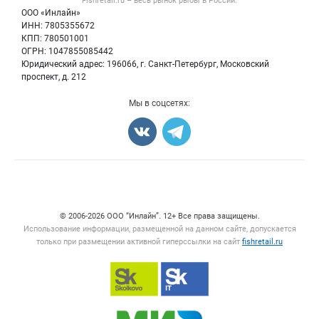
Fishretail.ru – весь
рынок рыбы
в России.
Икра
Политика обработки персональных данных
Бренды
ООО «Инлайн»
Морепродукты
Для СМИ
ИНН: 7805355672
Мониторинг
КПП: 780501001
Рыбопосадочный материал
Вакансии
ОГРН: 1047855085442
Полуфабрикаты
Юридический адрес: 196066, г. Санкт-Петербург, Московский
Блог
Консервы
проспект, д. 212
Добавить объявление
Мы в соцсетях:
Карта объявлений
Счетчики, авторское право, логотипы
© 2006‑2026 ООО “Инлайн”. 12+ Все права защищены.
Использование информации, размещенной на данном сайте, допускается
только при размещении активной гиперссылки на сайт
fishretail.ru