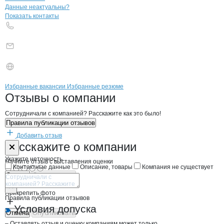
Контакты
компании
СЕВЕРО-ВОСТОЧ
+7(800)000-00-..
Данные неактуальны?
Показать контакты
Бренды
Вакансии в
компани
СЕВЕРО-ВОСТОЧНАЯ КО
СЕВЕРО-ВОСТОЧНА
Избранные вакансии
Избранные резюме
Новости o
СЕВЕРО-ВОСТОЧНАЯ КОМ
СЕВЕРО-ВОСТОЧ
Отзывы
о компании
Сотрудничали с компанией? Расскажите как это было!
Правила публикации отзывов
Добавить отзыв
Форма обратной связи о неточностях н
СЕВЕРО-ВОСТ
Расскажите
о компании
Укажите неточность
Начните отзыв с выставления оценки
Контактные данные
Описание, товары
Компания не существует
Отмена
Опубликовать
Прикрепить фото
Правила публикации отзывов
Условия допуска
Отмена
Опубликовать
– Оставлять отзыв и оценку компаниям может только