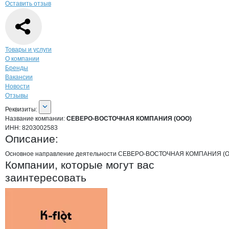
Оставить отзыв
Навигация по странице
компании
СЕВ
Товары и услуги
О компании
Бренды
Вакансии
Новости
Отзывы
О компании
СЕВЕРО-ВОСТОЧНАЯ КО
Реквизиты
компании
СЕВЕРО-ВОСТОЧНАЯ
Реквизиты:
Название компании:
СЕВЕРО-ВОСТОЧНАЯ КОМПАНИЯ (ООО)
ИНН:
8203002583
Описание:
Основное направление деятельности СЕВЕРО-ВОСТОЧНАЯ КОМПАНИЯ (ОО
Компании, которые могут вас
заинтересовать