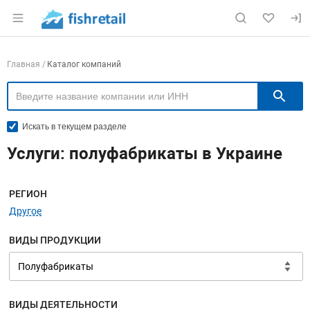
Раздел навигации по сайту fishretail.ru
Навигация по компаниям
Главная
Каталог компаний
П
Искать в текущем разделе
Услуги: полуфабрикаты в Украине
Меню навигации
РЕГИОН
Другое
ВИДЫ ПРОДУКЦИИ
ВИДЫ ДЕЯТЕЛЬНОСТИ