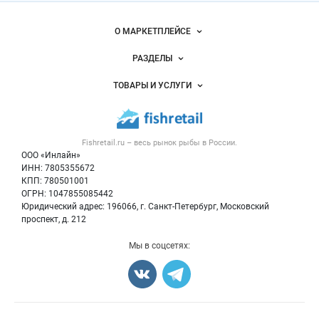
Важные разделы и контакты
Навигация по сайту
О МАРКЕТПЛЕЙСЕ
Новости Fishretail.ru
РАЗДЕЛЫ
Услуги и цены
Объявления
ТОВАРЫ И УСЛУГИ
Размещение рекламы
Каталог компаний
Рыбные снеки
Публичная оферта
Новости рынка
Рыба
Контактная информация
Форум
Fishretail.ru – весь
рынок рыбы
в России.
Икра
Политика обработки персональных данных
Бренды
ООО «Инлайн»
Морепродукты
Для СМИ
ИНН: 7805355672
Мониторинг
КПП: 780501001
Рыбопосадочный материал
Вакансии
ОГРН: 1047855085442
Полуфабрикаты
Юридический адрес: 196066, г. Санкт-Петербург, Московский
Блог
Консервы
проспект, д. 212
Добавить объявление
Мы в соцсетях:
Карта объявлений