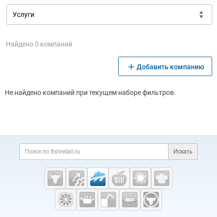
Найдено 0 компаний
Добавить компанию
Не найдено компаний при текущем наборе фильтров.
Дополнительная информация
Поиск по сайту и ссы
Искать
Cсылки на полезные проекты
Fishretail.ru —
рыба,
морепродукты