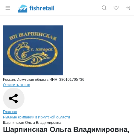
Раздел навигации по сайту fishretail.ru
Краткая информация о компании
Шарп
Страница компании
Шарпинск
Страница компании
Шарпинская Ольга Владимировна, ИП
Россия, Иркутская область
ИНН: 380101705736
Оставить отзыв
Навигация по сайту
Главная
Рыбные компании в Иркутской области
Шарпинская Ольга Владимировна
Основная информация о компании
Шарпинская Ольга Владимировна,