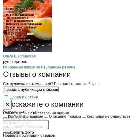
Ольга Шарпинская
руководитель
Бренды
Вакансии в
компани
Шарпинская Ольга Влад
Шарпинская Ольга 
Избранные вакансии
Избранные резюме
Новости o
Шарпинская Ольга Влади
Шарпинская Ольг
Отзывы
о компании
Сотрудничали с компанией? Расскажите как это было!
Правила публикации отзывов
Добавить отзыв
Форма обратной связи о неточностях н
Шарпинская О
Расскажите
о компании
Укажите неточность
Начните отзыв с выставления оценки
Контактные данные
Описание, товары
Компания не существует
Отмена
Опубликовать
Прикрепить фото
Правила публикации отзывов