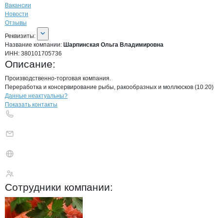
Вакансии
Новости
Отзывы
О компании
Шарпинская Ольга Вла
Реквизиты
компании
Шарпинская Ольга В
Реквизиты:
Название компании:
Шарпинская Ольга Владимировна
ИНН:
380101705736
Описание:
Производственно-торговая компания.

Переработка и консервирование рыбы, ракообразных и моллюсков (10.20)
Контакты
компании
Шарпинская Ольг
+7(800)000-00-..
Данные неактуальны?
Показать контакты
Шарпинская Ольга 
Сотрудники
компании
: