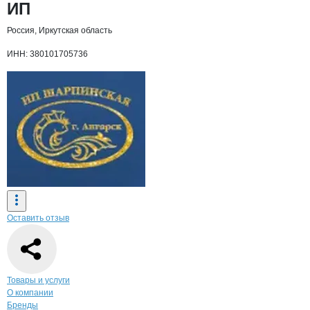
ИП
Россия, Иркутская область
ИНН: 380101705736
Оставить отзыв
Навигация по странице
компании
Шарп
Товары и услуги
О компании
Бренды