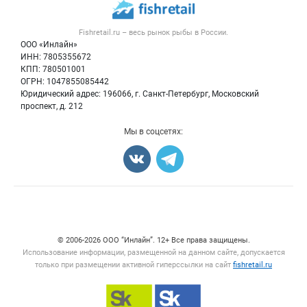
Новости рынка
Рыба
Контактная информация
Форум
Fishretail.ru – весь
рынок рыбы
в России.
Икра
Политика обработки персональных данных
Бренды
ООО «Инлайн»
Морепродукты
Для СМИ
ИНН: 7805355672
Мониторинг
КПП: 780501001
Рыбопосадочный материал
Вакансии
ОГРН: 1047855085442
Полуфабрикаты
Юридический адрес: 196066, г. Санкт-Петербург, Московский
Блог
Консервы
проспект, д. 212
Добавить объявление
Мы в соцсетях:
Карта объявлений
Счетчики, авторское право, логотипы
© 2006‑2026 ООО “Инлайн”. 12+ Все права защищены.
Использование информации, размещенной на данном сайте, допускается
только при размещении активной гиперссылки на сайт
fishretail.ru