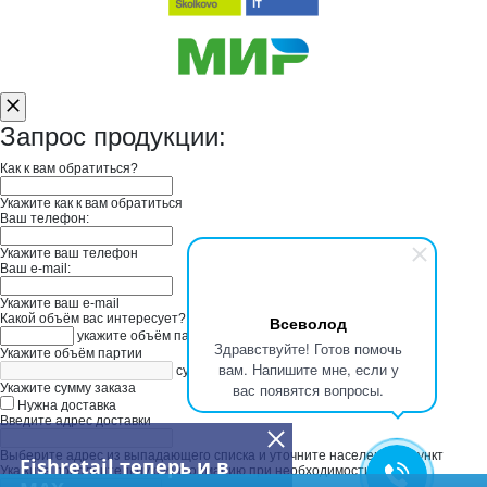
Запрос продукции:
Как к вам обратиться?
Укажите как к вам обратиться
Ваш телефон:
Укажите ваш телефон
Ваш e-mail:
Укажите ваш e-mail
Какой объём вас интересует?
Всеволод
укажите объём партии
Здравствуйте! Готов помочь
Укажите объём партии
вам. Напишите мне, если у
сумма заказа в руб
вас появятся вопросы.
Укажите сумму заказа
Нужна доставка
Введите адрес доставки
Выберите адрес из выпадающего списка и уточните населенный пункт
Fishretail теперь и в
Укажите дополнительную информацию при необходимости