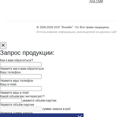
Для СМИ
Счетчики, авторское право, логотипы
© 2006‑2026 ООО “Инлайн”. 12+ Все права защищены.
Использование информации, размещенной на данном сайте
Запрос продукции:
Как к вам обратиться?
Укажите как к вам обратиться
Ваш телефон:
Укажите ваш телефон
Ваш e-mail:
Укажите ваш e-mail
Какой объём вас интересует?
укажите объём партии
Укажите объём партии
сумма заказа в руб
Укажите сумму заказа