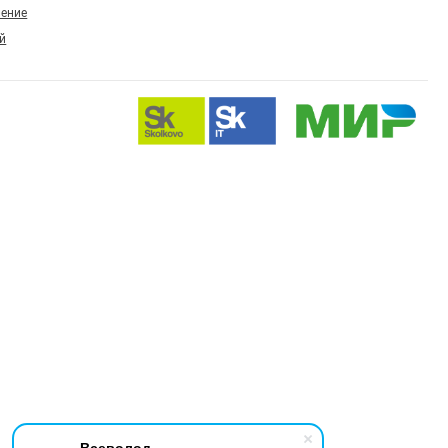
ление
й
Всеволод