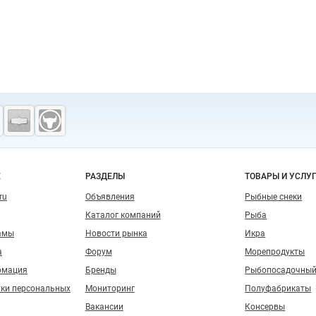
о сайту
Е
РАЗДЕЛЫ
ТОВАРЫ И УСЛУ
ru
Объявления
Рыбные снеки
Каталог компаний
Рыба
амы
Новости рынка
Икра
а
Форум
Морепродукты
рмация
Бренды
Рыбопосадочный
тки персональных
Мониторинг
Полуфабрикаты
Вакансии
Консервы