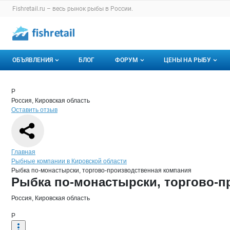
Раздел навигации по сайту fishretail.ru
Fishretail.ru – весь
рынок рыбы
в России.
Авторизация и меню пользователя
Навигация по разделам сайта fishretail.ru
ОБЪЯВЛЕНИЯ
БЛОГ
ФОРУМ
ЦЕНЫ НА РЫБУ
Объявления
Все темы
О мониторингах
Краткая информация о компании
Рыбк
Страница компании
Рыбка по
Страница компании
Рыбка по-монастырски, торгово-производственная к
Р
Россия, Кировская область
Горячее предложение
Избранные
Актуальные мони
Оставить отзыв
Мои объявления
С моим участием
Динамика цен
Отзывы
Навигация по сайту
Главная
Рыбные компании в Кировской области
Рыбка по-монастырски, торгово-производственная компания
Основная информация о компании
Рыбка по-монастырски, торгово-
Россия, Кировская область
Р