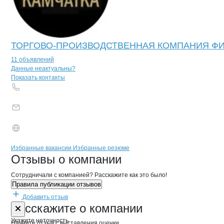
ТОРГОВО-ПРОИЗВОДСТВЕННАЯ КОМПАНИЯ Ф
11 объявлений
Контакты
компании
Рыбка по-монас
+7(800)000-00-..
Данные неактуальны?
Показать контакты
Бренды
Вакансии в
компани
Рыбка по-монастырски,
Рыбка по-монастыр
Избранные вакансии
Избранные резюме
Новости o
Рыбка по-монастырски, 
Рыбка по-монаст
Отзывы
о компании
Сотрудничали с компанией? Расскажите как это было!
Правила публикации отзывов
Добавить отзыв
Форма обратной связи о неточностях 
Рыбка по-мо
Расскажите
о компании
Укажите неточность
Начните отзыв с выставления оценки