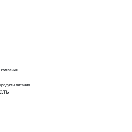
ка по-монастырски, торгово-произв
 торгово-производственная компан
ки, торгово-производственная компания
я компания
 Продукты питания
ать