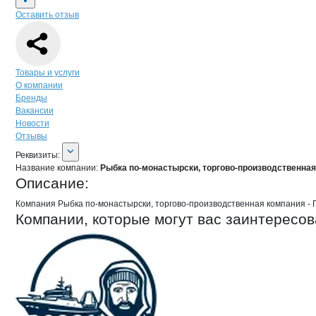
Оставить отзыв
Навигация по странице
компании
Рыб
Товары и услуги
О компании
Бренды
Вакансии
Новости
Отзывы
О компании
Рыбка по-монастырски,
Реквизиты
компании
Рыбка по-монастырс
Реквизиты:
Название компании:
Рыбка по-монастырски, торгово-производственна
Описание:
Компания Рыбка по-монастырски, торгово-производственная компания -
Компании, которые могут вас заинтересов