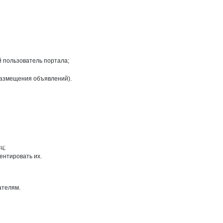
й пользователь портала;
размещения объявлений).
ц;
ентировать их.
ателям.