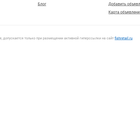
Блог
Добавить объяв
Карта объявлени
, допускается только при размещении активной гиперссылки на сайт
fishretail.ru