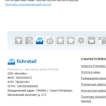
На сегодня ваш лимит просмотра контактов исчерпан.
Получить неограниченный доступ
Дополнительная информация
Cсылки на полезные проекты
Fishretail.ru —
рыба,
морепродукты
Важные разделы и контакты
Навигация п
О МАРКЕТПЛЕЙС
Новости Fishretail.
Fishretail.ru – весь
рынок рыбы
в России.
Услуги и цены
ООО «Инлайн»
ИНН: 7805355672
Размещение рекл
КПП: 780501001
Публичная оферт
ОГРН: 1047855085442
Юридический адрес: 196066, г. Санкт-Петербург,
Контактная инфо
Московский проспект, д. 212
Политика обрабо
данных