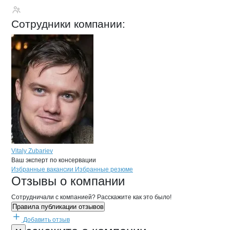
Фитбай
Сотрудники
компании
:
Vitaly Zubariev
Ваш эксперт по консервации
Бренды
Вакансии в
компани
Фитбай
Фитбай
Избранные вакансии
Избранные резюме
Новости o
Фитбай, ООО
Фитбай
Отзывы
о компании
Сотрудничали с компанией? Расскажите как это было!
Правила публикации отзывов
Добавить отзыв