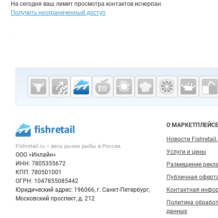
На сегодня ваш лимит просмотра контактов исчерпан.
Получить неограниченный доступ
Дополнительная информация
Cсылки на полезные проекты
Fishretail.ru —
рыба,
морепродукты
Важные разделы и контакты
Навигация п
О МАРКЕТПЛЕЙС
Новости Fishretail.
Fishretail.ru – весь
рынок рыбы
в России.
Услуги и цены
ООО «Инлайн»
ИНН: 7805355672
Размещение рекл
КПП: 780501001
Публичная оферт
ОГРН: 1047855085442
Юридический адрес: 196066, г. Санкт-Петербург,
Контактная инфо
Московский проспект, д. 212
Политика обрабо
данных