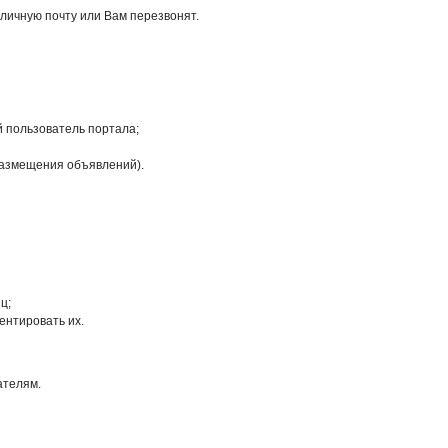
 личную почту или Вам перезвонят.
й пользователь портала;
размещения объявлений).
ц;
ентировать их.
ателям.