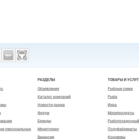
о сайту
Е
РАЗДЕЛЫ
ТОВАРЫ И УСЛУ
ru
Объявления
Рыбные снеки
Каталог компаний
Рыба
амы
Новости рынка
Икра
а
Форум
Морепродукты
рмация
Бренды
Рыбопосадочный
тки персональных
Мониторинг
Полуфабрикаты
Вакансии
Консервы