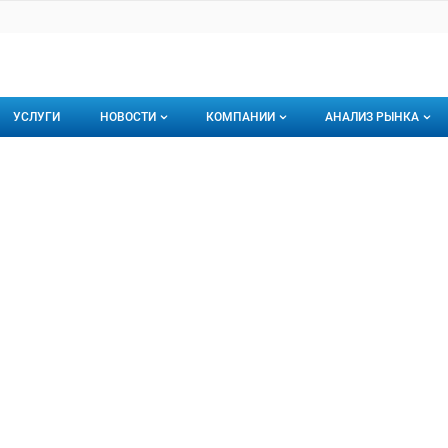
УСЛУГИ
НОВОСТИ
КОМПАНИИ
АНАЛИЗ РЫНКА
Новости рыбного рынка
Каталог компаний
бай
 ООО
торинги
О каталоге компаний
Подписаться на 
Премиум размещение