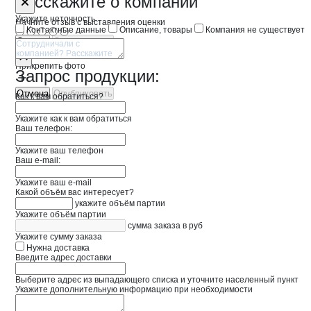
Форма обратной связи о неточностях 
Фитбай
Расскажите
о компании
Укажите неточность
Начните отзыв с выставления оценки
Контактные данные
Описание, товары
Компания не существует
Отмена
Опубликовать
Прикрепить фото
Запрос продукции:
Отмена
Опубликовать
Как к вам обратиться?
Укажите как к вам обратиться
Ваш телефон:
Укажите ваш телефон
Ваш e-mail:
Укажите ваш e-mail
Какой объём вас интересует?
укажите объём партии
Укажите объём партии
сумма заказа в руб
Укажите сумму заказа
Нужна доставка
Введите адрес доставки
Выберите адрес из выпадающего списка и уточните населенный пункт
Укажите дополнительную информацию при необходимости