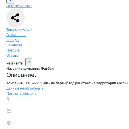
Оставить отзыв
Навигация по странице
компании
Фит
Товары и услуги
О компании
Бренды
Вакансии
Новости
Отзывы
О компании
Фитбай
Реквизиты
компании
Фитбай
Реквизиты:
Название компании:
Фитбай
Описание:
Компания ООО «РУ ФИШ» не первый год работает на территории России и
Контакты
компании
Фитбай
+7(800)000-00-..
Данные неактуальны?
Показать контакты