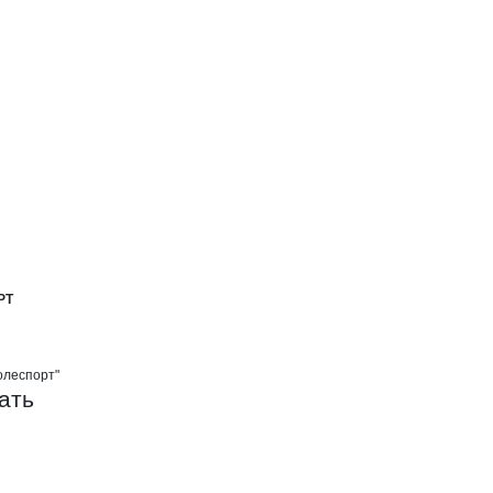
ОФЕССИОНАЛЬНЫЙ СОЮЗ ОАО ПЕТ
СОЮЗ ОАО ПЕТРОЛЕСПОРТ
ЫЙ СОЮЗ ОАО ПЕТРОЛЕСПОРТ
РТ
олеспорт"
ать