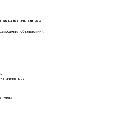
й пользователь портала;
размещения объявлений).
ц;
ентировать их.
ателям.