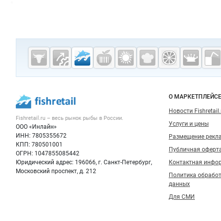
Дополнительная информация
Cсылки на полезные проекты
Fishretail.ru —
рыба,
морепродукты
Важные разделы и контакты
Навигация п
О МАРКЕТПЛЕЙС
Новости Fishretail.
Fishretail.ru – весь
рынок рыбы
в России.
Услуги и цены
ООО «Инлайн»
ИНН: 7805355672
Размещение рекл
КПП: 780501001
Публичная оферт
ОГРН: 1047855085442
Юридический адрес: 196066, г. Санкт-Петербург,
Контактная инфо
Московский проспект, д. 212
Политика обрабо
данных
Для СМИ