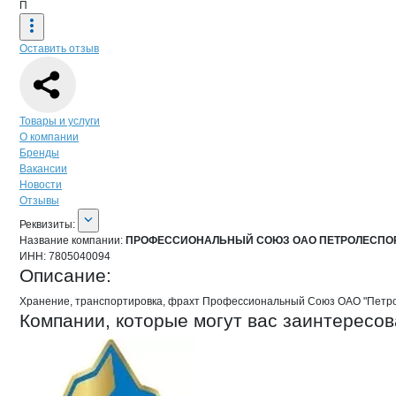
П
Оставить отзыв
Навигация по странице
компании
ПР
Товары и услуги
О компании
Бренды
Вакансии
Новости
Отзывы
О компании
ПРОФЕССИОНАЛЬНЫЙ 
Реквизиты
компании
ПРОФЕССИОНАЛЬН
Реквизиты:
Название компании:
ПРОФЕССИОНАЛЬНЫЙ СОЮЗ ОАО ПЕТРОЛЕСПО
ИНН:
7805040094
Описание:
Хранение, транспортировка, фрахт Профессиональный Союз ОАО "Петр
Компании, которые могут вас заинтересов