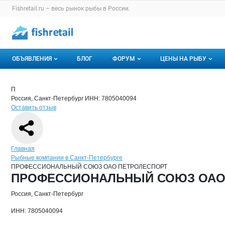
Раздел навигации по сайту fishretail.ru
Fishretail.ru – весь
рынок рыбы
в России.
Авторизация и меню пользователя
Навигация по разделам сайта fishretail.ru
ОБЪЯВЛЕНИЯ
БЛОГ
ФОРУМ
ЦЕНЫ НА РЫБУ
Объявления
Все темы
О мониторингах
Краткая информация о компании
ПРО
Страница компании
ПРОФЕС
Страница компании
ПРОФЕССИОНАЛЬНЫЙ СОЮЗ ОАО ПЕТРОЛЕСПОРТ
П
Россия, Санкт-Петербург
ИНН: 7805040094
Горячее предложение
Избранные
Актуальные мони
Оставить отзыв
Мои объявления
С моим участием
Динамика цен
Отзывы
Навигация по сайту
Главная
Рыбные компании в Санкт-Петербурге
ПРОФЕССИОНАЛЬНЫЙ СОЮЗ ОАО ПЕТРОЛЕСПОРТ
Основная информация о компании
ПРОФЕССИОНАЛЬНЫЙ СОЮЗ ОАО 
Россия, Санкт-Петербург
ИНН: 7805040094