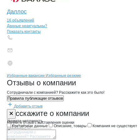
Даллос
16 объявлений
Контакты
компании
ПРОФЕССИОНАЛ
+7(800)000-00-..
Данные неактуальны?
Показать контакты
Бренды
Вакансии в
компани
ПРОФЕССИОНАЛЬНЫЙ 
ПРОФЕССИОНАЛЬН
Избранные вакансии
Избранные резюме
Новости o
ПРОФЕССИОНАЛЬНЫЙ С
ПРОФЕССИОНАЛ
Отзывы
о компании
Сотрудничали с компанией? Расскажите как это было!
Правила публикации отзывов
Добавить отзыв
Форма обратной связи о неточностях 
ПРОФЕССИО
Расскажите
о компании
Укажите неточность
Начните отзыв с выставления оценки
Контактные данные
Описание, товары
Компания не существует
Отмена
Опубликовать