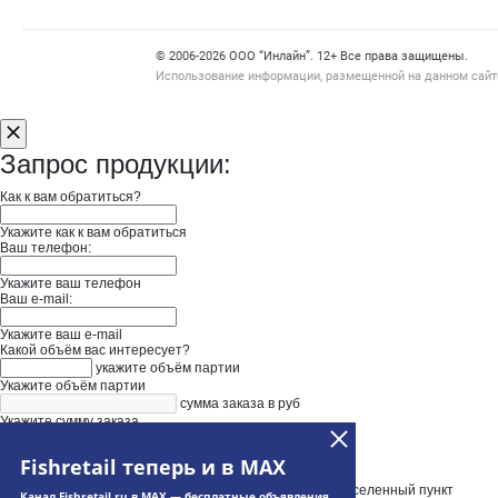
Счетчики, авторское право, логотипы
© 2006‑2026 ООО “Инлайн”. 12+ Все права защищены.
Использование информации, размещенной на данном сайте
Запрос продукции:
Как к вам обратиться?
Укажите как к вам обратиться
Ваш телефон:
Укажите ваш телефон
Ваш e-mail:
Укажите ваш e-mail
Какой объём вас интересует?
укажите объём партии
Укажите объём партии
сумма заказа в руб
Укажите сумму заказа
Нужна доставка
Введите адрес доставки
Fishretail теперь и в MAX
Выберите адрес из выпадающего списка и уточните населенный пункт
Канал Fishretail.ru в MAX — бесплатные объявления