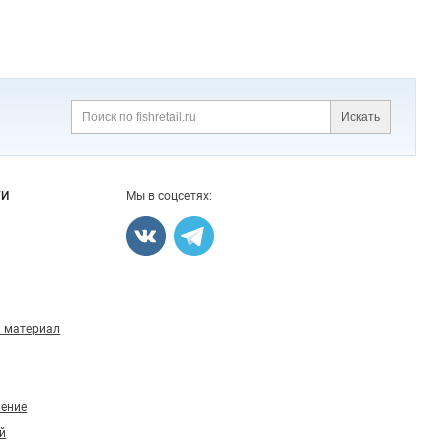
Искать
Поиск
ГИ
Мы в соцсетях:
 материал
ление
й