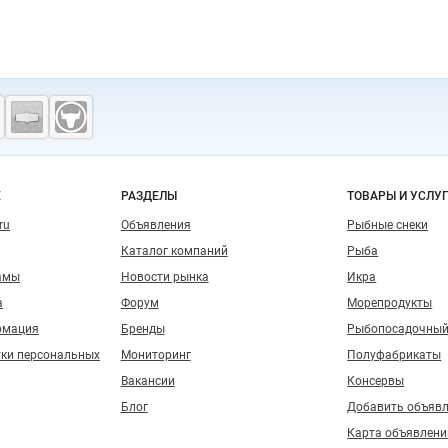
о сайту
Е
РАЗДЕЛЫ
ТОВАРЫ И УСЛУ
ru
Объявления
Рыбные снеки
Каталог компаний
Рыба
амы
Новости рынка
Икра
а
Форум
Морепродукты
рмация
Бренды
Рыбопосадочный
тки персональных
Мониторинг
Полуфабрикаты
Вакансии
Консервы
Блог
Добавить объяв
Карта объявлени