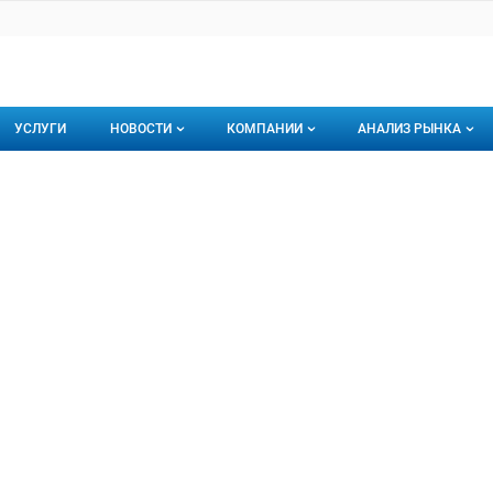
УСЛУГИ
НОВОСТИ
КОМПАНИИ
АНАЛИЗ РЫНКА
Новости рыбного рынка
Каталог компаний
вая СКНК Наша Рыба
СКНК Наша Рыба, ОАО
торинги
О каталоге компаний
Подписаться на 
Премиум размещение