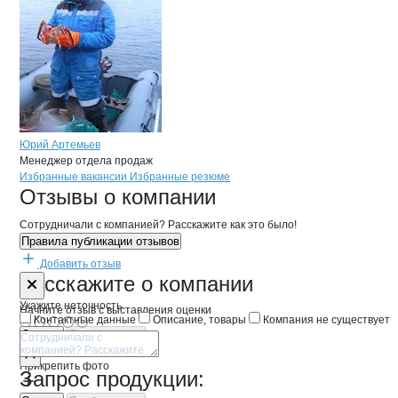
Юрий Артемьев
Менеджер отдела продаж
Бренды
Вакансии в
компани
Первая СКНК Наша Рыб
Первая СКНК Наша
Избранные вакансии
Избранные резюме
Новости o
Первая СКНК Наша Рыба
Первая СКНК На
Отзывы
о компании
Сотрудничали с компанией? Расскажите как это было!
Правила публикации отзывов
Добавить отзыв
Форма обратной связи о неточностях 
Первая СКНК
Расскажите
о компании
Укажите неточность
Начните отзыв с выставления оценки
Контактные данные
Описание, товары
Компания не существует
Отмена
Опубликовать
Прикрепить фото
Запрос продукции: