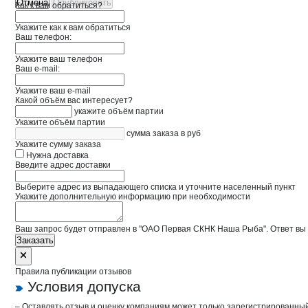
Отмена
Опубликовать
Как к вам обратиться?
Укажите как к вам обратиться
Ваш телефон:
Укажите ваш телефон
Ваш e-mail:
Укажите ваш e-mail
Какой объём вас интересует?
укажите объём партии
Укажите объём партии
сумма заказа в руб
Укажите сумму заказа
Нужна доставка
Введите адрес доставки
Выберите адрес из выпадающего списка и уточните населенный пункт
Укажите дополнительную информацию при необходимости
Ваш запрос будет отправлен в "ОАО Первая СКНК Наша Рыба". Ответ вы 
Заказать
Правила публикации отзывов
Условия допуска
– Оставлять отзыв и оценку компаниям может только зарегистрированны