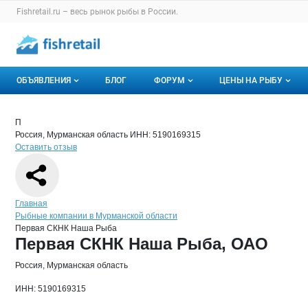
Раздел навигации по сайту fishretail.ru
Fishretail.ru – весь
рынок рыбы
в России.
Авторизация и меню пользователя
Навигация по разделам сайта fishretail.ru
ОБЪЯВЛЕНИЯ
БЛОГ
ФОРУМ
ЦЕНЫ НА РЫБУ
Объявления
Все темы
О мониторингах
Краткая информация о компании
Пер
Страница компании
Первая 
Страница компании
Первая СКНК Наша Рыба, ОАО
П
Россия, Мурманская область
ИНН: 5190169315
Горячее предложение
Избранные
Актуальные мони
Оставить отзыв
Мои объявления
С моим участием
Динамика цен
Отзывы
Навигация по сайту
Главная
Рыбные компании в Мурманской области
Первая СКНК Наша Рыба
Основная информация о компании
Первая СКНК Наша Рыба, ОАО
Россия, Мурманская область
ИНН: 5190169315