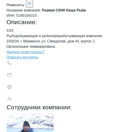
О компании
Первая СКНК Наша Рыб
Реквизиты
компании
Первая СКНК Наша 
Реквизиты:
Название компании:
Первая СКНК Наша Рыба
ИНН:
5190169315
Описание:
ХХХ

Рыбодобывающая и рыбоперерабатывающая компания.

183034, г. Мурманск, ул. Свердлова, дом 44, корпус 1

Организация ликвидирована
Контакты
компании
Первая СКНК На
+7(800)000-00-..
Данные неактуальны?
Показать контакты
Первая СКНК Наша
Сотрудники
компании
: