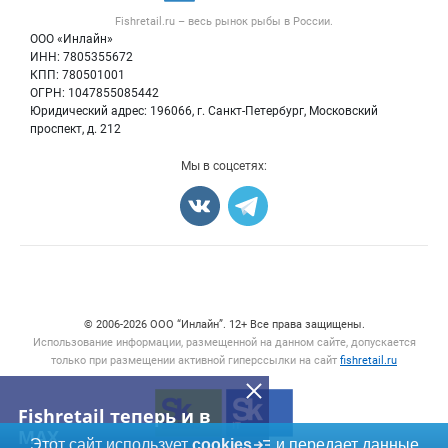
Форум
Fishretail.ru – весь
рынок рыбы
в России.
Икра
Политика обработки персональных данных
Бренды
ООО «Инлайн»
Морепродукты
Для СМИ
ИНН: 7805355672
Мониторинг
КПП: 780501001
Рыбопосадочный материал
Вакансии
ОГРН: 1047855085442
Полуфабрикаты
Юридический адрес: 196066, г. Санкт-Петербург, Московский
Блог
Консервы
проспект, д. 212
Добавить объявление
Мы в соцсетях:
Карта объявлений
Счетчики, авторское право, логотипы
© 2006‑2026 ООО “Инлайн”. 12+ Все права защищены.
Использование информации, размещенной на данном сайте, допускается
только при размещении активной гиперссылки на сайт
fishretail.ru
Fishretail теперь и в
MAX
Этот сайт использует
cookies
и передает данные