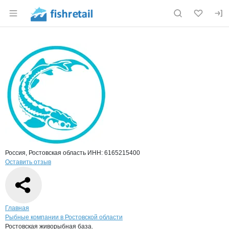
Раздел навигации по сайту fishretail.ru
Краткая информация о компании
Рост
Страница компании
Ростовск
Страница компании
Ростовская живорыбная база., ООО
Россия, Ростовская область
ИНН: 6165215400
Оставить отзыв
Навигация по сайту
Главная
Рыбные компании в Ростовской области
Ростовская живорыбная база.