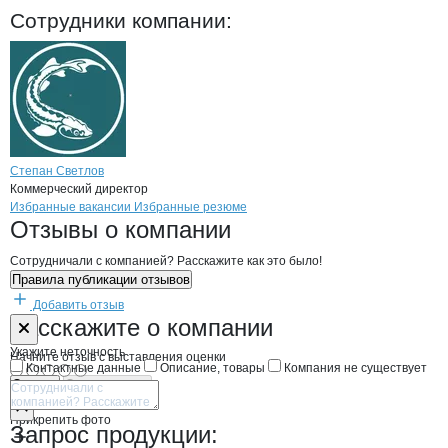
Ростовская живорыб
Сотрудники
компании
:
Степан Светлов
Коммерческий директор
Бренды
Вакансии в
компани
Ростовская живорыбная 
Ростовская живорыб
Избранные вакансии
Избранные резюме
Новости o
Ростовская живорыбная б
Ростовская живор
Отзывы
о компании
Сотрудничали с компанией? Расскажите как это было!
Правила публикации отзывов
Добавить отзыв
Форма обратной связи о неточностях н
Ростовская жи
Расскажите
о компании
Укажите неточность
Начните отзыв с выставления оценки
Контактные данные
Описание, товары
Компания не существует
Отмена
Опубликовать
Прикрепить фото
Запрос продукции: