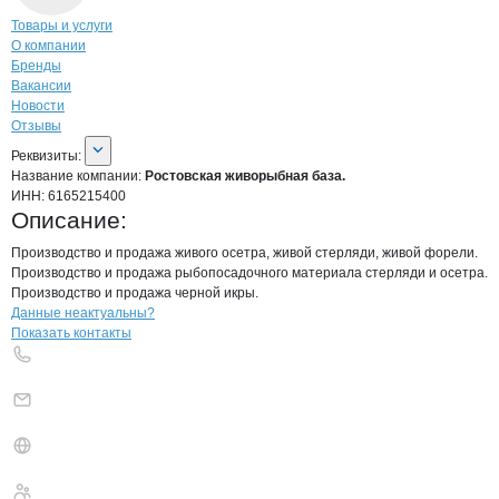
Навигация по странице
компании
Рост
Товары и услуги
О компании
Бренды
Вакансии
Новости
Отзывы
О компании
Ростовская живорыбная 
Реквизиты
компании
Ростовская живорыбн
Реквизиты:
Название компании:
Ростовская живорыбная база.
ИНН:
6165215400
Описание:
Производство и продажа живого осетра, живой стерляди, живой форели.

Производство и продажа рыбопосадочного материала стерляди и осетра.

Производство и продажа черной икры.
Контакты
компании
Ростовская живо
+7(800)000-00-..
Данные неактуальны?
Показать контакты