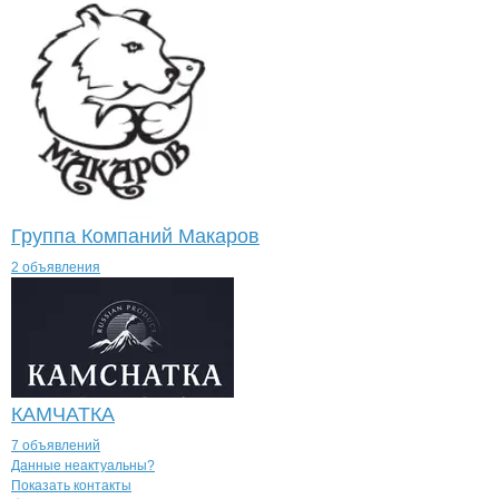
Группа Компаний Макаров
2 объявления
КАМЧАТКА
7 объявлений
Контакты
компании
НОРД
+7(800)000-00-..
Данные неактуальны?
Показать контакты