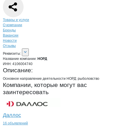
Навигация по странице
компании
НОР
Товары и услуги
О компании
Бренды
Вакансии
Новости
Отзывы
О компании
НОРД
Реквизиты
компании
НОРД
Реквизиты:
Название компании:
НОРД
ИНН:
4106004740
Описание:
Основное направление деятельности НОРД: рыболовство
Компании, которые могут вас
заинтересовать
Даллос
16 объявлений