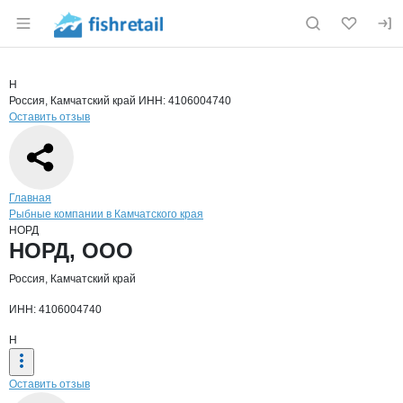
Раздел навигации по сайту fishretail.ru
Краткая информация о компании
НОР
Страница компании
НОРД, О
Страница компании
НОРД, ООО
Н
Россия, Камчатский край
ИНН: 4106004740
Оставить отзыв
Навигация по сайту
Главная
Рыбные компании в Камчатского края
НОРД
Основная информация о компании
НОРД, ООО
Россия, Камчатский край
ИНН: 4106004740
Н
Оставить отзыв