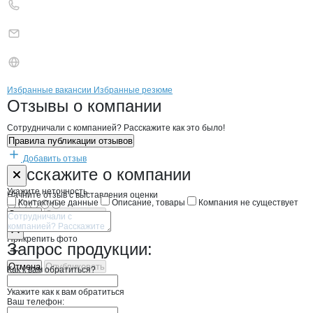
Бренды
Вакансии в
компани
НОРД
НОРД
Избранные вакансии
Избранные резюме
Новости o
НОРД, ООО
НОРД
Отзывы
о компании
Сотрудничали с компанией? Расскажите как это было!
Правила публикации отзывов
Добавить отзыв
Форма обратной связи о неточностях н
НОРД
Расскажите
о компании
Укажите неточность
Начните отзыв с выставления оценки
Контактные данные
Описание, товары
Компания не существует
Отмена
Опубликовать
Прикрепить фото
Запрос продукции:
Отмена
Опубликовать
Как к вам обратиться?
Укажите как к вам обратиться
Ваш телефон: