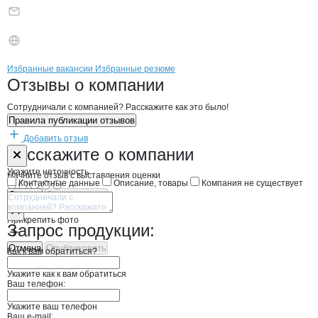
Бренды
Вакансии в
компани
Натореев В.П.
Натореев В.П.
Избранные вакансии
Избранные резюме
Новости o
Натореев В.П., ИП
Натореев В.П.
Отзывы
о компании
Сотрудничали с компанией? Расскажите как это было!
Правила публикации отзывов
Добавить отзыв
Форма обратной связи о неточностях н
Натореев В.П.
Расскажите
о компании
Укажите неточность
Начните отзыв с выставления оценки
Контактные данные
Описание, товары
Компания не существует
Отмена
Опубликовать
Прикрепить фото
Запрос продукции:
Отмена
Опубликовать
Как к вам обратиться?
Укажите как к вам обратиться
Ваш телефон:
Укажите ваш телефон
Ваш e-mail: