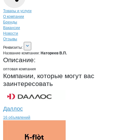
Навигация по странице
компании
Нато
Товары и услуги
О компании
Бренды
Вакансии
Новости
Отзывы
О компании
Натореев В.П.
Реквизиты
компании
Натореев В.П.
Реквизиты:
Название компании:
Натореев В.П.
Описание:
оптовая компания
Компании, которые могут вас
заинтересовать
Даллос
16 объявлений