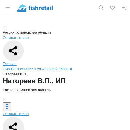
Раздел навигации по сайту fishretail.ru
Краткая информация о компании
Натор
Страница компании
Натореев 
Страница компании
Натореев В.П., ИП
Н
Россия, Ульяновская область
Оставить отзыв
Навигация по сайту
Главная
Рыбные компании в Ульяновской области
Натореев В.П.
Основная информация о компании
Натореев В.П., ИП
Россия, Ульяновская область
Н
Оставить отзыв