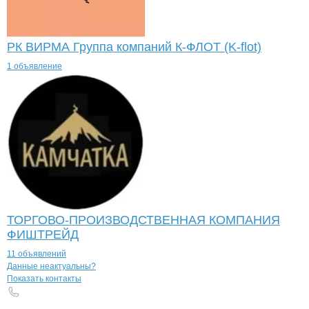
РК ВИРМА Группа компаний К-ФЛОТ (K-flot)
1 объявление
ТОРГОВО-ПРОИЗВОДСТВЕННАЯ КОМПАНИЯ
ФИШТРЕЙД
11 объявлений
Контакты
компании
Натореев В.П.
+7(800)000-00-..
Данные неактуальны?
Показать контакты