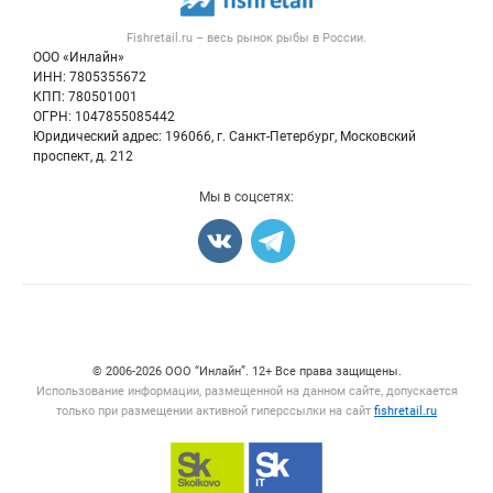
Рыба
Контактная информация
Форум
Fishretail.ru – весь
рынок рыбы
в России.
Икра
Политика обработки персональных данных
Бренды
ООО «Инлайн»
Морепродукты
Для СМИ
ИНН: 7805355672
Мониторинг
КПП: 780501001
Рыбопосадочный материал
Вакансии
ОГРН: 1047855085442
Полуфабрикаты
Юридический адрес: 196066, г. Санкт-Петербург, Московский
Блог
Консервы
проспект, д. 212
Добавить объявление
Мы в соцсетях:
Карта объявлений
Счетчики, авторское право, логотипы
© 2006‑2026 ООО “Инлайн”. 12+ Все права защищены.
Использование информации, размещенной на данном сайте, допускается
только при размещении активной гиперссылки на сайт
fishretail.ru