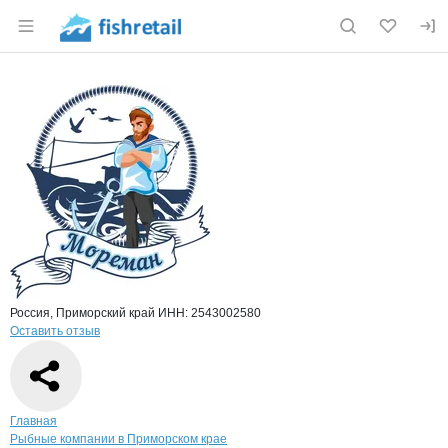
Раздел навигации по сайту fishretail.ru
Краткая информация о компании
Море
Страница компании
Мореман,
Страница компании
Мореман, ООО
Россия, Приморский край
ИНН: 2543002580
Оставить отзыв
Навигация по сайту
Главная
Рыбные компании в Приморском крае