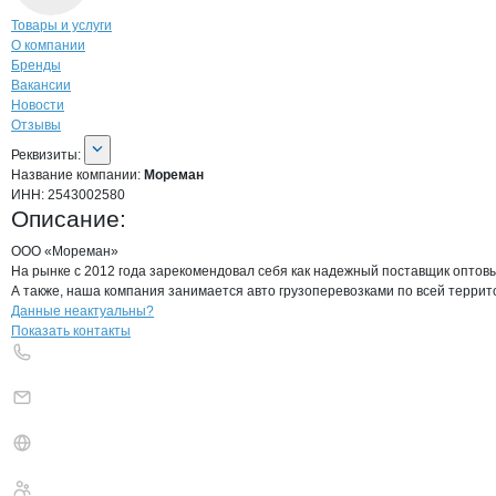
Навигация по странице
компании
Мор
Товары и услуги
О компании
Бренды
Вакансии
Новости
Отзывы
О компании
Мореман
Реквизиты
компании
Мореман
Реквизиты:
Название компании:
Мореман
ИНН:
2543002580
Описание:
ООО «Мореман» 

На рынке с 2012 года зарекомендовал себя как надежный поставщик оптов
А также, наша компания занимается авто грузоперевозками по всей террит
Контакты
компании
Мореман
+7(800)000-00-..
Данные неактуальны?
Показать контакты