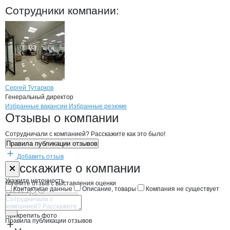
Мореман
Сотрудники
компании
:
Сергей Тутарков
Генеральный директор
Бренды
Вакансии в
компани
Мореман
Мореман
Избранные вакансии
Избранные резюме
Новости o
Мореман, ООО
Мореман
Отзывы
о компании
Сотрудничали с компанией? Расскажите как это было!
Правила публикации отзывов
Добавить отзыв
Форма обратной связи о неточностях н
Мореман
Расскажите
о компании
Укажите неточность
Начните отзыв с выставления оценки
Контактные данные
Описание, товары
Компания не существует
Отмена
Опубликовать
Прикрепить фото
Правила публикации отзывов