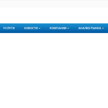
УСЛУГИ
НОВОСТИ
КОМПАНИИ
АНАЛИЗ РЫНКА
Новости рыбного рынка
Каталог компаний
ЬКОВСКОЕ
ВСКОЕ, ООО
торинги
О каталоге компаний
Подписаться на 
Премиум размещение