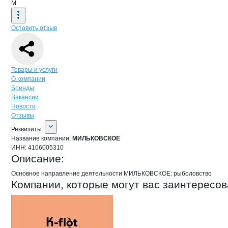
М
Оставить отзыв
Навигация по странице
компании
МИ
Товары и услуги
О компании
Бренды
Вакансии
Новости
Отзывы
О компании
МИЛЬКОВСКОЕ
Реквизиты
компании
МИЛЬКОВСКОЕ
Реквизиты:
Название компании:
МИЛЬКОВСКОЕ
ИНН:
4106005310
Описание:
Основное направление деятельности МИЛЬКОВСКОЕ: рыболовство
Компании, которые могут вас заинтересов