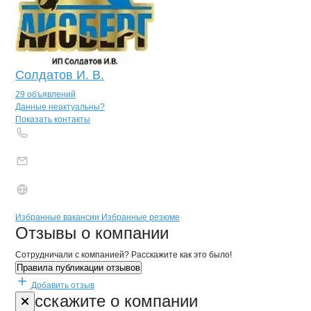
Солдатов И. В.
29 объявлений
Контакты
компании
МИЛЬКОВСКОЕ
+7(800)000-00-..
Данные неактуальны?
Показать контакты
Бренды
Вакансии в
компани
МИЛЬКОВСКОЕ
МИЛЬКОВСКОЕ
Избранные вакансии
Избранные резюме
Новости o
МИЛЬКОВСКОЕ, ООО
МИЛЬКОВСКОЕ
Отзывы
о компании
Сотрудничали с компанией? Расскажите как это было!
Правила публикации отзывов
Добавить отзыв
Форма обратной связи о неточностях 
МИЛЬКОВСК
Расскажите
о компании