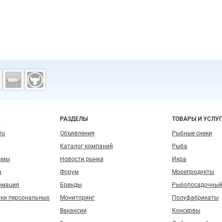
о сайту
Е
РАЗДЕЛЫ
ТОВАРЫ И УСЛУ
ru
Объявления
Рыбные снеки
Каталог компаний
Рыба
амы
Новости рынка
Икра
а
Форум
Морепродукты
рмация
Бренды
Рыбопосадочный
тки персональных
Мониторинг
Полуфабрикаты
Вакансии
Консервы