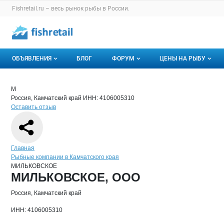
Раздел навигации по сайту fishretail.ru
Fishretail.ru – весь
рынок рыбы
в России.
Авторизация и меню пользователя
Навигация по разделам сайта fishretail.ru
ОБЪЯВЛЕНИЯ
БЛОГ
ФОРУМ
ЦЕНЫ НА РЫБУ
Объявления
Все темы
О мониторингах
Краткая информация о компании
МИЛ
Страница компании
МИЛЬКО
Страница компании
МИЛЬКОВСКОЕ, ООО
М
Россия, Камчатский край
ИНН: 4106005310
Горячее предложение
Избранные
Актуальные мони
Оставить отзыв
Мои объявления
С моим участием
Динамика цен
Отзывы
Навигация по сайту
Главная
Рыбные компании в Камчатского края
МИЛЬКОВСКОЕ
Основная информация о компании
МИЛЬКОВСКОЕ, ООО
Россия, Камчатский край
ИНН: 4106005310