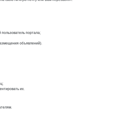
й пользователь портала;
размещения объявлений).
ц;
ентировать их.
ателям.