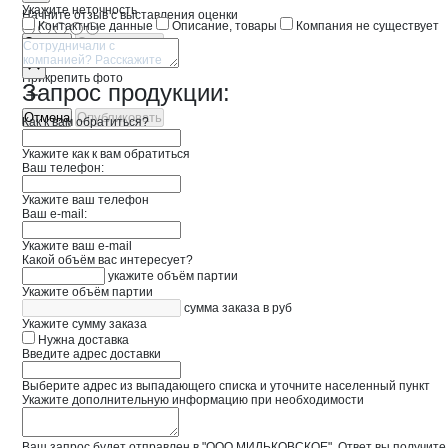
Укажите неточность
Начните отзыв с выставления оценки
Контактные данные
Описание, товары
Компания не существует
Отмена
Опубликовать
Прикрепить фото
Запрос продукции:
Отмена
Опубликовать
Как к вам обратиться?
Укажите как к вам обратиться
Ваш телефон:
Укажите ваш телефон
Ваш e-mail:
Укажите ваш e-mail
Какой объём вас интересует?
укажите объём партии
Укажите объём партии
сумма заказа в руб
Укажите сумму заказа
Нужна доставка
Введите адрес доставки
Выберите адрес из выпадающего списка и уточните населенный пункт
Укажите дополнительную информацию при необходимости
Ваш запрос будет отправлен в "ООО МИЛЬКОВСКОЕ". Ответ вы получите 