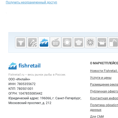
Получить неограниченный доступ
Дополнительная информация
Cсылки на полезные проекты
Fishretail.ru —
рыба,
морепродукты
Важные разделы и контакты
Навигация п
О МАРКЕТПЛЕЙС
Новости Fishretail.
Fishretail.ru – весь
рынок рыбы
в России.
Услуги и цены
ООО «Инлайн»
ИНН: 7805355672
Размещение рекл
КПП: 780501001
Публичная оферт
ОГРН: 1047855085442
Юридический адрес: 196066, г. Санкт-Петербург,
Контактная инфо
Московский проспект, д. 212
Политика обрабо
данных
Для СМИ