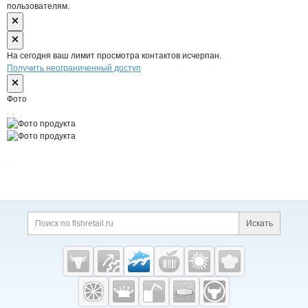
пользователям.
На сегодня ваш лимит просмотра контактов исчерпан.
Получить неограниченный доступ
Фото
Дополнительная информация
Поиск по сайту и ссы
Искать
Cсылки на полезные проекты
Fishretail.ru —
рыба,
морепродукты