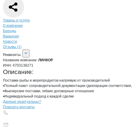
Навигация по странице
компании
ЛИН
Товары и услуги
О компании
Бренды
Вакансии
Новости
Отзывы (1)
О компании
ЛИНКОР
Реквизиты
компании
ЛИНКОР
Реквизиты:
Название компании:
ЛИНКОР
ИНН:
4703138271
Описание:
Поставки рыбы и морепродуктов напрямую от производителей

•Полный пакет сопроводительной документации (декларации соответствия, 
•Фьючерские поставки, гибкие договорные отношения

•Индивидуальный подход к каждой сделке
Контакты
компании
ЛИНКОР
+7(800)000-00-..
Данные неактуальны?
Показать контакты