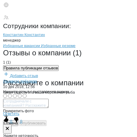
ЛИНКОР
Сотрудники
компании
:
Константин Константин
менеджер
Бренды
Вакансии в
компани
ЛИНКОР
ЛИНКОР
Избранные вакансии
Избранные резюме
Новости o
ЛИНКОР, ООО
ЛИНКОР
Отзывы
о компании
(1)
1
(
1
)
Правила публикации отзывов
Добавить отзыв
ЛИНКОР
Расскажите
о компании
Людмила лебедева
10 дек 2018, 12:56
Начните отзыв с выставления оценки
Какая гадость эта ваша мороженая рыба
оценка -2
Прикрепить фото
Ответить
0
0
Отмена
Опубликовать
Форма обратной связи о неточностях н
Укажите неточность