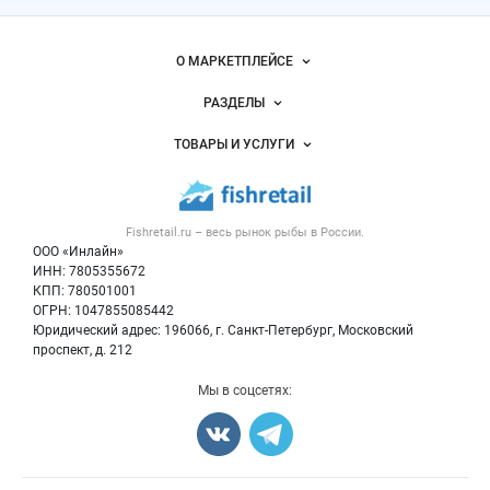
Важные разделы и контакты
Навигация по сайту
О МАРКЕТПЛЕЙСЕ
Новости Fishretail.ru
РАЗДЕЛЫ
Услуги и цены
Объявления
ТОВАРЫ И УСЛУГИ
Размещение рекламы
Каталог компаний
Рыбные снеки
Публичная оферта
Новости рынка
Рыба
Контактная информация
Форум
Fishretail.ru – весь
рынок рыбы
в России.
Икра
Политика обработки персональных данных
Бренды
ООО «Инлайн»
Морепродукты
Для СМИ
ИНН: 7805355672
Мониторинг
КПП: 780501001
Рыбопосадочный материал
Вакансии
ОГРН: 1047855085442
Полуфабрикаты
Юридический адрес: 196066, г. Санкт-Петербург, Московский
Блог
Консервы
проспект, д. 212
Добавить объявление
Мы в соцсетях:
Карта объявлений