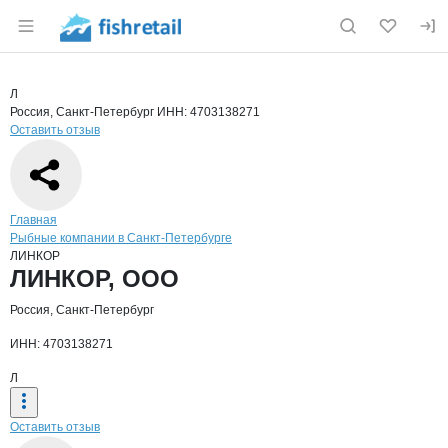
Раздел навигации по сайту fishretail.ru
Краткая информация о компании
ЛИН
Страница компании
ЛИНКОР,
Страница компании
ЛИНКОР, ООО
Л
Россия, Санкт-Петербург
ИНН: 4703138271
Оставить отзыв
Навигация по сайту
Главная
Рыбные компании в Санкт-Петербурге
ЛИНКОР
Основная информация о компании
ЛИНКОР, ООО
Россия, Санкт-Петербург
ИНН: 4703138271
Л
Оставить отзыв