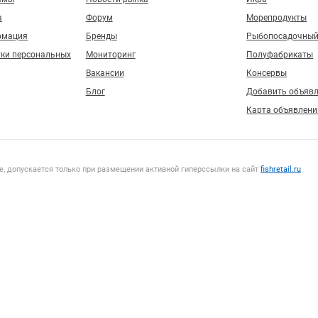
а
Форум
Морепродукты
рмация
Бренды
Рыбопосадочный
тки персональных
Мониторинг
Полуфабрикаты
Вакансии
Консервы
Блог
Добавить объяв
Карта объявлени
, допускается только при размещении активной гиперссылки на сайт
fishretail.ru