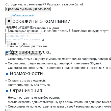
Сотрудничали с компанией? Расскажите как это было!
Правила публикации отзывов
Добавить отзыв
Форма обратной связи о неточностях 
Куткин М.М.
Расскажите
о компании
Укажите неточность
Начните отзыв с выставления оценки
Контактные данные
Описание, товары
Компания не существует
Отмена
Опубликовать
Прикрепить фото
Правила публикации отзывов
Условия допуска
Отмена
Опубликовать
– Оставлять отзыв и оценку компаниям может только зарегистрированны
– Со дня регистрации на портале должно пройти не менее 30 дней;
– Обязательно должны быть заполнены поля в профиле (так же как для 
Возможности
– Оставить отзыв с оценкой;
– Поставить оценку без отзыва.
Ограничения
– Нельзя оставлять отзыв без оценки;
– Можно оставить один отзыв/оценку для одной компании один раз в меся
– Сотрудники не могут оставлять отзывы о своей компании, но могут комм