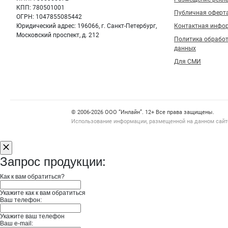
КПП: 780501001
Публичная оферт
ОГРН: 1047855085442
Юридический адрес: 196066, г. Санкт-Петербург,
Контактная инфо
Московский проспект, д. 212
Политика обрабо
данных
Для СМИ
Счетчики, авторское право, логотипы
© 2006‑2026 ООО “Инлайн”. 12+ Все права защищены.
Использование информации, размещенной на данном сайте
Запрос продукции:
Как к вам обратиться?
Укажите как к вам обратиться
Ваш телефон:
Укажите ваш телефон
Ваш e-mail: