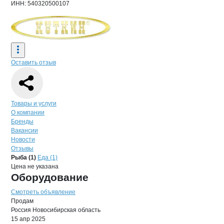
ИНН: 540320500107
Оставить отзыв
Навигация по странице
компании
Кут
Товары и услуги
О компании
Бренды
Вакансии
Новости
Отзывы
Продукция
Куткин М.М., ИП
Навигация по продуктам
компании
Куткин
Рыба (1)
Еда (1)
Цена не указана
Оборудование
Смотреть объявление
Продам
Россия
Новосибирская область
15 апр 2025