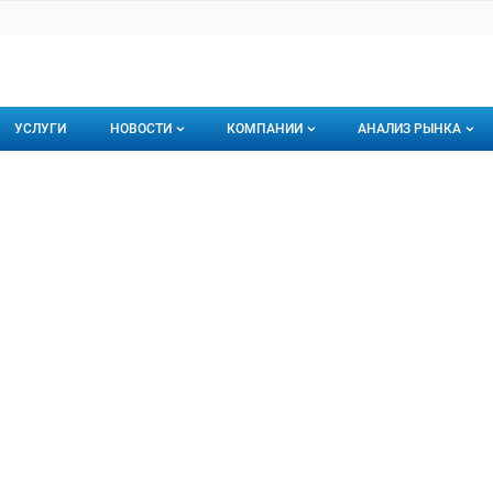
УСЛУГИ
НОВОСТИ
КОМПАНИИ
АНАЛИЗ РЫНКА
Новости рыбного рынка
Каталог компаний
ин М.М.
.М., ИП
торинги
О каталоге компаний
Подписаться на 
Премиум размещение