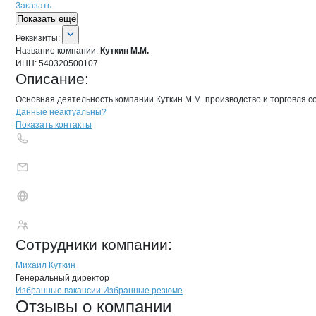
Заказать
Показать ещё
О компании
Куткин М.М.
Реквизиты
компании
Куткин М.М.
Реквизиты:
Название компании:
Куткин М.М.
ИНН:
540320500107
Описание:
Основная деятельность компании Куткин М.М. производство и торговля 
Контакты
компании
Куткин М.М.
+7(800)000-00-..
Данные неактуальны?
Показать контакты
Куткин М.М.
Сотрудники
компании
:
Михаил Куткин
Генеральный директор
Бренды
Вакансии в
компани
Куткин М.М.
Куткин М.М.
Избранные вакансии
Избранные резюме
Новости o
Куткин М.М., ИП
Куткин М.М.
Отзывы
о компании