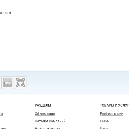
ателям.
о сайту
Е
РАЗДЕЛЫ
ТОВАРЫ И УСЛУ
ru
Объявления
Рыбные снеки
Каталог компаний
Рыба
амы
Новости рынка
Икра