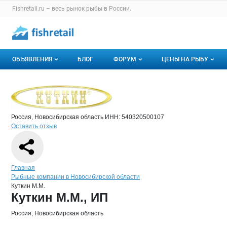
Раздел навигации по сайту fishretail.ru
Fishretail.ru – весь
рынок рыбы
в России.
Авторизация и меню пользователя
Навигация по разделам сайта fishretail.ru
ОБЪЯВЛЕНИЯ
БЛОГ
ФОРУМ
ЦЕНЫ НА РЫБУ
Объявления
Все темы
О мониторингах
Краткая информация о компании
Кутк
Страница компании
Куткин М
Страница компании
Куткин М.М., ИП
Горячее предложение
Избранные
Актуальные мони
Россия, Новосибирская область
ИНН: 540320500107
Мои объявления
С моим участием
Динамика цен
Оставить отзыв
Отзывы
Навигация по сайту
Главная
Рыбные компании в Новосибирской области
Куткин М.М.
Основная информация о компании
Куткин М.М., ИП
Россия, Новосибирская область