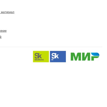
 материал
ление
й