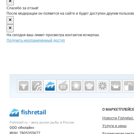
Спасибо за отзыв!
После модерации он появится на сайте и будет доступен другим пользов
На сегодня ваш лимит просмотра контактов исчерпан.
Получить неограниченный доступ
Дополнительная информация
Cсылки на полезные проекты
Fishretail.ru —
рыба,
морепродукты
Важные разделы и контакты
Навигация п
О МАРКЕТПЛЕЙС
Новости Fishretail.
Fishretail.ru – весь
рынок рыбы
в России.
Услуги и цены
ООО «Инлайн»
ИНН: 7805355672
Размещение рекл