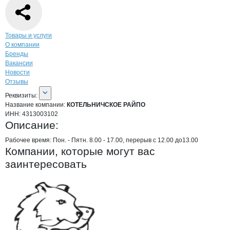
Навигация по странице
компании
КОТ
Товары и услуги
О компании
Бренды
Вакансии
Новости
Отзывы
О компании
КОТЕЛЬНИЧСКОЕ РАЙП
Реквизиты
компании
КОТЕЛЬНИЧСКОЕ РА
Реквизиты:
Название компании:
КОТЕЛЬНИЧСКОЕ РАЙПО
ИНН:
4313003102
Описание:
Рабочее время: Пон. - Пятн. 8.00 - 17.00, перерыв с 12.00 до13.00
Компании, которые могут вас
заинтересовать