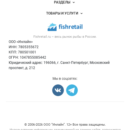
Новости Fishretail.ru
РАЗДЕЛЫ
Услуги и цены
Объявления
ТОВАРЫ И УСЛУГИ
Размещение рекламы
Каталог компаний
Рыбные снеки
Публичная оферта
Новости рынка
Рыба
Контактная информация
Форум
Fishretail.ru – весь
рынок рыбы
в России.
Икра
Политика обработки персональных данных
Бренды
ООО «Инлайн»
Морепродукты
Для СМИ
ИНН: 7805355672
Мониторинг
КПП: 780501001
Рыбопосадочный материал
Вакансии
ОГРН: 1047855085442
Полуфабрикаты
Юридический адрес: 196066, г. Санкт-Петербург, Московский
Блог
Консервы
проспект, д. 212
Добавить объявление
Мы в соцсетях:
Карта объявлений
Счетчики, авторское право, логотипы
© 2006‑2026 ООО “Инлайн”. 12+ Все права защищены.
Использование информации, размещенной на данном сайте, допускается