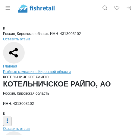
Раздел навигации по сайту fishretail.ru
Краткая информация о компании
КОТ
Страница компании
КОТЕЛЬН
Страница компании
КОТЕЛЬНИЧСКОЕ РАЙПО, АО
К
Россия, Кировская область
ИНН: 4313003102
Оставить отзыв
Навигация по сайту
Главная
Рыбные компании в Кировской области
КОТЕЛЬНИЧСКОЕ РАЙПО
Основная информация о компании
КОТЕЛЬНИЧСКОЕ РАЙПО, АО
Россия, Кировская область
ИНН: 4313003102
К
Оставить отзыв