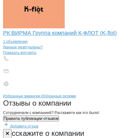
РК ВИРМА Группа компаний К-ФЛОТ (K-flot)
1 объявление
Контакты
компании
КОТЕЛЬНИЧСКОЕ
+7(800)000-00-..
Данные неактуальны?
Показать контакты
Бренды
Вакансии в
компани
КОТЕЛЬНИЧСКОЕ РАЙП
КОТЕЛЬНИЧСКОЕ Р
Избранные вакансии
Избранные резюме
Новости o
КОТЕЛЬНИЧСКОЕ РАЙПО,
КОТЕЛЬНИЧСКОЕ
Отзывы
о компании
Сотрудничали с компанией? Расскажите как это было!
Правила публикации отзывов
Добавить отзыв
Форма обратной связи о неточностях н
КОТЕЛЬНИЧС
Расскажите
о компании