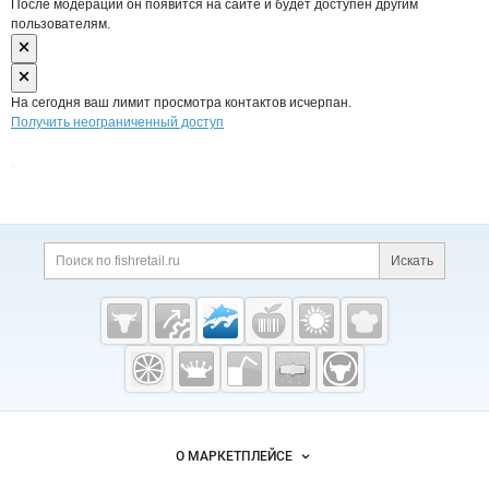
После модерации он появится на сайте и будет доступен другим
пользователям.
На сегодня ваш лимит просмотра контактов исчерпан.
Получить неограниченный доступ
Дополнительная информация
Поиск по сайту и ссы
Искать
Cсылки на полезные проекты
Fishretail.ru —
рыба,
морепродукты
Важные разделы и контакты
Навигация по сайту
О МАРКЕТПЛЕЙСЕ