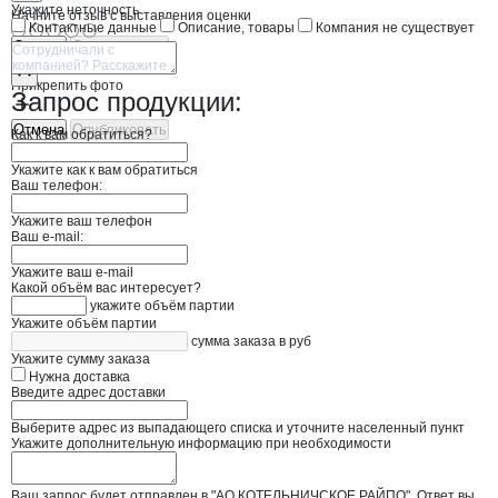
Укажите неточность
Начните отзыв с выставления оценки
Контактные данные
Описание, товары
Компания не существует
Отмена
Опубликовать
Прикрепить фото
Запрос продукции:
Отмена
Опубликовать
Как к вам обратиться?
Укажите как к вам обратиться
Ваш телефон:
Укажите ваш телефон
Ваш e-mail:
Укажите ваш e-mail
Какой объём вас интересует?
укажите объём партии
Укажите объём партии
сумма заказа в руб
Укажите сумму заказа
Нужна доставка
Введите адрес доставки
Выберите адрес из выпадающего списка и уточните населенный пункт
Укажите дополнительную информацию при необходимости
Ваш запрос будет отправлен в "АО КОТЕЛЬНИЧСКОЕ РАЙПО". Ответ вы