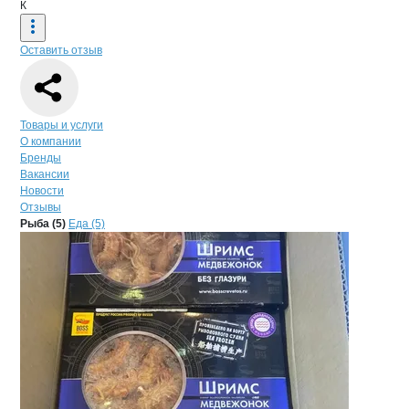
К
Оставить отзыв
Навигация по странице
компании
Кор
Товары и услуги
О компании
Бренды
Вакансии
Новости
Отзывы
Продукция
Корпорация Парм, ООО
Навигация по продуктам
компании
Корпор
Рыба (5)
Еда (5)