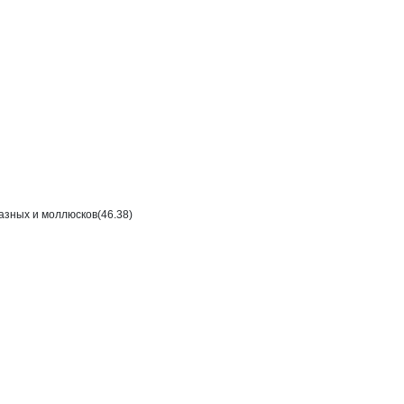
азных и моллюсков(46.38)
м