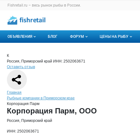
Раздел навигации по сайту fishretail.ru
Fishretail.ru – весь
рынок рыбы
в России.
Авторизация и меню пользователя
Навигация по разделам сайта fishretail.ru
ОБЪЯВЛЕНИЯ
БЛОГ
ФОРУМ
ЦЕНЫ НА РЫБУ
Объявления
Все темы
О мониторингах
Краткая информация о компании
Кор
Страница компании
Корпора
Страница компании
Корпорация Парм, ООО
К
Россия, Приморский край
ИНН: 2502063671
Горячее предложение
Избранные
Актуальные мони
Оставить отзыв
Мои объявления
С моим участием
Динамика цен
Отзывы
Навигация по сайту
Главная
Рыбные компании в Приморском крае
Корпорация Парм
Основная информация о компании
Корпорация Парм, ООО
Россия, Приморский край
ИНН: 2502063671