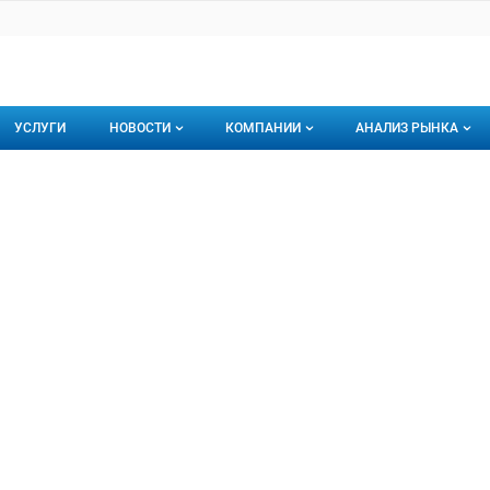
УСЛУГИ
НОВОСТИ
КОМПАНИИ
АНАЛИЗ РЫНКА
Новости рыбного рынка
Каталог компаний
порация Парм
ция Парм, ООО
торинги
О каталоге компаний
Подписаться на 
Премиум размещение