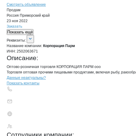
Смотреть объявление
Продам
Россия
Приморский край
23 ноя 2022
Заказать
Показать ещё
О компании
Корпорация Парм
Реквизиты
компании
Корпорация Парм
Реквизиты:
Название компании:
Корпорация Парм
ИНН:
2502063671
Описание:
Оптово-розничная торговля КОРПОРАЦИЯ ПАРМ ооо

Торговля оптовая прочими пищевыми продуктами, включая рыбу, ракообр
Контакты
компании
Корпорация Пар
+7(800)000-00-..
Данные неактуальны?
Показать контакты
Корпорация Парм
Сотрудники
компании
: