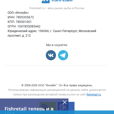
Рыба
Контактная информация
Форум
Fishretail.ru – весь
рынок рыбы
в России.
Икра
Политика обработки персональных данных
Бренды
ООО «Инлайн»
Морепродукты
Для СМИ
ИНН: 7805355672
Мониторинг
КПП: 780501001
Рыбопосадочный материал
Вакансии
ОГРН: 1047855085442
Полуфабрикаты
Юридический адрес: 196066, г. Санкт-Петербург, Московский
Блог
Консервы
проспект, д. 212
Добавить объявление
Мы в соцсетях:
Карта объявлений
Счетчики, авторское право, логотипы
© 2006‑2026 ООО “Инлайн”. 12+ Все права защищены.
Использование информации, размещенной на данном сайте, допускается
только при размещении активной гиперссылки на сайт
fishretail.ru
Fishretail теперь и в