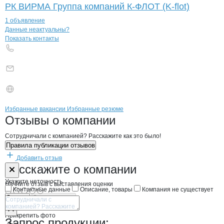
РК ВИРМА Группа компаний К-ФЛОТ (K-flot)
1 объявление
Контакты
компании
КОНТАК
+7(800)000-00-..
Данные неактуальны?
Показать контакты
Бренды
Вакансии в
компани
КОНТАК
КОНТАК
Избранные вакансии
Избранные резюме
Новости o
КОНТАК, ООО
КОНТАК
Отзывы
о компании
Сотрудничали с компанией? Расскажите как это было!
Правила публикации отзывов
Добавить отзыв
Форма обратной связи о неточностях н
КОНТАК
Расскажите
о компании
Укажите неточность
Начните отзыв с выставления оценки
Контактные данные
Описание, товары
Компания не существует
Отмена
Опубликовать
Прикрепить фото
Запрос продукции: