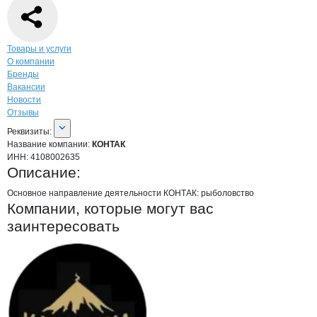
Навигация по странице
компании
КОН
Товары и услуги
О компании
Бренды
Вакансии
Новости
Отзывы
О компании
КОНТАК
Реквизиты
компании
КОНТАК
Реквизиты:
Название компании:
КОНТАК
ИНН:
4108002635
Описание:
Основное направление деятельности КОНТАК: рыболовство
Компании, которые могут вас
заинтересовать