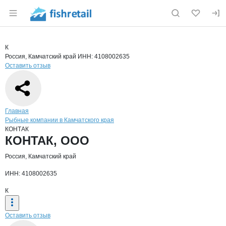
Раздел навигации по сайту fishretail.ru
Краткая информация о компании
КОН
Страница компании
КОНТАК, 
Страница компании
КОНТАК, ООО
К
Россия, Камчатский край
ИНН: 4108002635
Оставить отзыв
Навигация по сайту
Главная
Рыбные компании в Камчатского края
КОНТАК
Основная информация о компании
КОНТАК, ООО
Россия, Камчатский край
ИНН: 4108002635
К
Оставить отзыв