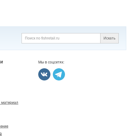
Искать
Поиск
ГИ
Мы в соцсетях:
 материал
ление
й