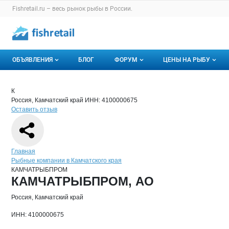
Раздел навигации по сайту fishretail.ru
Fishretail.ru – весь
рынок рыбы
в России.
Авторизация и меню пользователя
Навигация по разделам сайта fishretail.ru
ОБЪЯВЛЕНИЯ
БЛОГ
ФОРУМ
ЦЕНЫ НА РЫБУ
Объявления
Все темы
О мониторингах
Краткая информация о компании
КА
Страница компании
КАМЧАТ
Страница компании
КАМЧАТРЫБПРОМ, АО
К
Россия, Камчатский край
ИНН: 4100000675
Горячее предложение
Избранные
Актуальные мони
Оставить отзыв
Мои объявления
С моим участием
Динамика цен
Отзывы
Навигация по сайту
Главная
Рыбные компании в Камчатского края
КАМЧАТРЫБПРОМ
Основная информация о компании
КАМЧАТРЫБПРОМ, АО
Россия, Камчатский край
ИНН: 4100000675