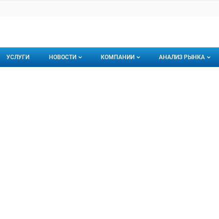
УСЛУГИ
НОВОСТИ
КОМПАНИИ
АНАЛИЗ РЫНКА
Новости рыбного рынка
Каталог компаний
МЧАТРЫБПРОМ
РЫБПРОМ, АО
торинги
О каталоге компаний
Подписаться на 
Премиум размещение