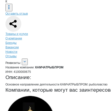
К
Оставить отзыв
Навигация по странице
компании
КА
Товары и услуги
О компании
Бренды
Вакансии
Новости
Отзывы
О компании
КАМЧАТРЫБПРОМ
Реквизиты
компании
КАМЧАТРЫБПРОМ
Реквизиты:
Название компании:
КАМЧАТРЫБПРОМ
ИНН:
4100000675
Описание:
Основное направление деятельности КАМЧАТРЫБПРОМ: рыболовство
Компании, которые могут вас заинтересов