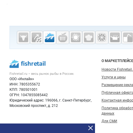
Дополнительная информация
Cсылки на полезные проекты
Fishretail.ru —
рыба,
морепродукты
Важные разделы и контакты
Навигация п
О МАРКЕТПЛЕЙС
Новости Fishretail.
Fishretail.ru – весь
рынок рыбы
в России.
Услуги и цены
ООО «Инлайн»
ИНН: 7805355672
Размещение рекл
КПП: 780501001
Публичная оферт
ОГРН: 1047855085442
Юридический адрес: 196066, г. Санкт-Петербург,
Контактная инфо
Московский проспект, д. 212
Политика обрабо
данных
Для СМИ