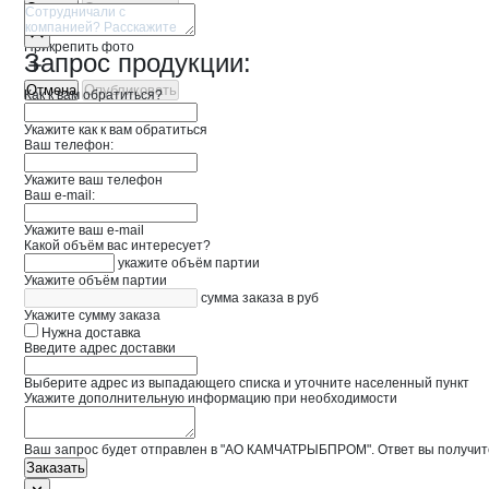
Отмена
Опубликовать
Прикрепить фото
Запрос продукции:
Отмена
Опубликовать
Как к вам обратиться?
Укажите как к вам обратиться
Ваш телефон:
Укажите ваш телефон
Ваш e-mail:
Укажите ваш e-mail
Какой объём вас интересует?
укажите объём партии
Укажите объём партии
сумма заказа в руб
Укажите сумму заказа
Нужна доставка
Введите адрес доставки
Выберите адрес из выпадающего списка и уточните населенный пункт
Укажите дополнительную информацию при необходимости
Ваш запрос будет отправлен в "АО КАМЧАТРЫБПРОМ". Ответ вы получите
Заказать