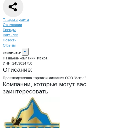
Навигация по странице
компании
Искр
Товары и услуги
О компании
Бренды
Вакансии
Новости
Отзывы
О компании
Искра
Реквизиты
компании
Искра
Реквизиты:
Название компании:
Искра
ИНН:
2453014750
Описание:
Производственно-торговая компания ООО "Искра"
Компании, которые могут вас
заинтересовать