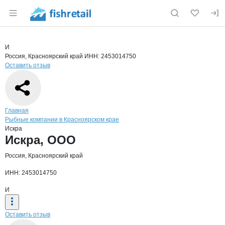
Раздел навигации по сайту fishretail.ru
Краткая информация о компании
Искр
Страница компании
Искра, О
Страница компании
Искра, ООО
И
Россия, Красноярский край
ИНН: 2453014750
Оставить отзыв
Навигация по сайту
Главная
Рыбные компании в Красноярском крае
Искра
Основная информация о компании
Искра, ООО
Россия, Красноярский край
ИНН: 2453014750
И
Оставить отзыв