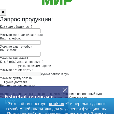
Запрос продукции:
Как к вам обратиться?
Укажите как к вам обратиться
Ваш телефон:
Укажите ваш телефон
Ваш e-mail:
Укажите ваш e-mail
Какой объём вас интересует?
укажите объём партии
Укажите объём партии
сумма заказа в руб
Укажите сумму заказа
Нужна доставка
Введите адрес доставки
Выберите адрес из выпадающего списка и уточните населенный пункт
Fishretail теперь и в
Укажите дополнительную информацию при необходимости
MAX
Этот сайт использует
cookies
и передает данные
службам веб-аналитики для улучшения функционала.
Ваш запрос будет отправлен в "ООО Искра". Ответ вы получите на свою
ПЕРЕЙТИ
личную почту или Вам перезвонят.
Пользуясь сайтом, вы соглашаетесь с этим.
Закрыть