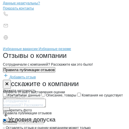
Контакты
компании
Искра
+7(800)000-00-..
Данные неактуальны?
Показать контакты
Бренды
Вакансии в
компани
Искра
Искра
Избранные вакансии
Избранные резюме
Новости o
Искра, ООО
Искра
Отзывы
о компании
Сотрудничали с компанией? Расскажите как это было!
Правила публикации отзывов
Добавить отзыв
Форма обратной связи о неточностях н
Искра
Расскажите
о компании
Укажите неточность
Начните отзыв с выставления оценки
Контактные данные
Описание, товары
Компания не существует
Отмена
Опубликовать
Прикрепить фото
Правила публикации отзывов
Условия допуска
Отмена
Опубликовать
– Оставлять отзыв и оценку компаниям может только