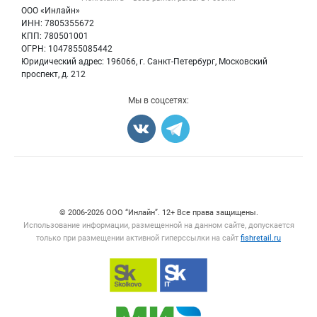
Политика обработки персональных данных
Бренды
ООО «Инлайн»
Морепродукты
Для СМИ
ИНН: 7805355672
Мониторинг
КПП: 780501001
Рыбопосадочный материал
Вакансии
ОГРН: 1047855085442
Полуфабрикаты
Юридический адрес: 196066, г. Санкт-Петербург, Московский
Блог
Консервы
проспект, д. 212
Добавить объявление
Мы в соцсетях:
Карта объявлений
Счетчики, авторское право, логотипы
© 2006‑2026 ООО “Инлайн”. 12+ Все права защищены.
Использование информации, размещенной на данном сайте, допускается
только при размещении активной гиперссылки на сайт
fishretail.ru