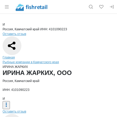
Раздел навигации по сайту fishretail.ru
Краткая информация о компании
ИРИ
Страница компании
ИРИНА Ж
Страница компании
ИРИНА ЖАРКИХ, ООО
И
Россия, Камчатский край
ИНН: 4101090223
Оставить отзыв
Навигация по сайту
Главная
Рыбные компании в Камчатского края
ИРИНА ЖАРКИХ
Основная информация о компании
ИРИНА ЖАРКИХ, ООО
Россия, Камчатский край
ИНН: 4101090223
И
Оставить отзыв