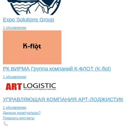
Expo Solutions Group
1 объявление
РК ВИРМА Группа компаний К-ФЛОТ (K-flot)
1 объявление
УПРАВЛЯЮЩАЯ КОМПАНИЯ АРТ-ЛОДЖИСТИК
1 объявление
Контакты
компании
ИРИНА ЖАРКИХ
+7(800)000-00-..
Данные неактуальны?
Показать контакты