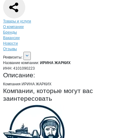
Навигация по странице
компании
ИРИ
Товары и услуги
О компании
Бренды
Вакансии
Новости
Отзывы
О компании
ИРИНА ЖАРКИХ
Реквизиты
компании
ИРИНА ЖАРКИХ
Реквизиты:
Название компании:
ИРИНА ЖАРКИХ
ИНН:
4101090223
Описание:
Компания ИРИНА ЖАРКИХ
Компании, которые могут вас
заинтересовать