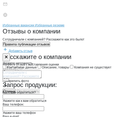
Бренды
Вакансии в
компани
ИРИНА ЖАРКИХ
ИРИНА ЖАРКИХ
Избранные вакансии
Избранные резюме
Новости o
ИРИНА ЖАРКИХ, ООО
ИРИНА ЖАРКИХ
Отзывы
о компании
Сотрудничали с компанией? Расскажите как это было!
Правила публикации отзывов
Добавить отзыв
Форма обратной связи о неточностях н
ИРИНА ЖАРК
Расскажите
о компании
Укажите неточность
Начните отзыв с выставления оценки
Контактные данные
Описание, товары
Компания не существует
Отмена
Опубликовать
Прикрепить фото
Запрос продукции:
Отмена
Опубликовать
Как к вам обратиться?
Укажите как к вам обратиться
Ваш телефон:
Укажите ваш телефон
Ваш e-mail: